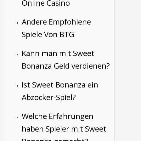
Online Casino
Andere Empfohlene
Spiele Von BTG
Kann man mit Sweet
Bonanza Geld verdienen?
Ist Sweet Bonanza ein
Abzocker-Spiel?
Welche Erfahrungen
haben Spieler mit Sweet