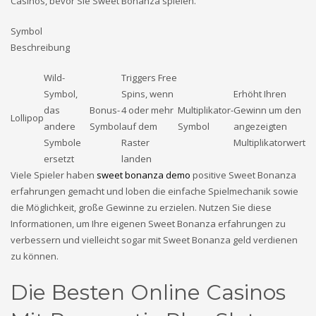
Casinos, bevor Sie Sweet Bonanza spielen.
Symbol
Beschreibung
Wild-
Triggers Free
Symbol,
Spins, wenn
Erhöht Ihren
das
Bonus-
4 oder mehr
Multiplikator-
Gewinn um den
Lollipop
andere
Symbol
auf dem
Symbol
angezeigten
Symbole
Raster
Multiplikatorwert
ersetzt
landen
Viele Spieler haben
sweet bonanza demo
positive Sweet Bonanza
erfahrungen gemacht und loben die einfache Spielmechanik sowie
die Möglichkeit, große Gewinne zu erzielen. Nutzen Sie diese
Informationen, um Ihre eigenen Sweet Bonanza erfahrungen zu
verbessern und vielleicht sogar mit Sweet Bonanza geld verdienen
zu können.
Die Besten Online Casinos