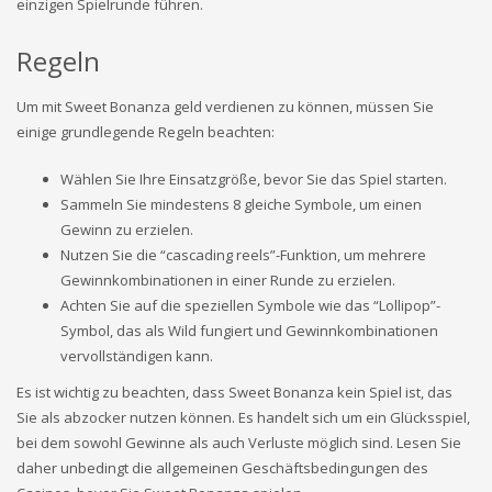
einzigen Spielrunde führen.
Regeln
Um mit Sweet Bonanza geld verdienen zu können, müssen Sie
einige grundlegende Regeln beachten:
Wählen Sie Ihre Einsatzgröße, bevor Sie das Spiel starten.
Sammeln Sie mindestens 8 gleiche Symbole, um einen
Gewinn zu erzielen.
Nutzen Sie die “cascading reels”-Funktion, um mehrere
Gewinnkombinationen in einer Runde zu erzielen.
Achten Sie auf die speziellen Symbole wie das “Lollipop”-
Symbol, das als Wild fungiert und Gewinnkombinationen
vervollständigen kann.
Es ist wichtig zu beachten, dass Sweet Bonanza kein Spiel ist, das
Sie als abzocker nutzen können. Es handelt sich um ein Glücksspiel,
bei dem sowohl Gewinne als auch Verluste möglich sind. Lesen Sie
daher unbedingt die allgemeinen Geschäftsbedingungen des