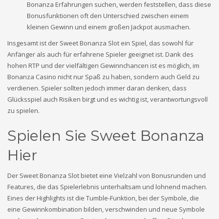
Bonanza Erfahrungen suchen, werden feststellen, dass diese
Bonusfunktionen oft den Unterschied zwischen einem
kleinen Gewinn und einem großen Jackpot ausmachen.
Insgesamt ist der Sweet Bonanza Slot ein Spiel, das sowohl für
Anfänger als auch für erfahrene Spieler geeignet ist. Dank des
hohen RTP und der vielfältigen Gewinnchancen ist es möglich, im
Bonanza Casino nicht nur Spaß zu haben, sondern auch Geld zu
verdienen. Spieler sollten jedoch immer daran denken, dass
Glücksspiel auch Risiken birgt und es wichtig ist, verantwortungsvoll
zu spielen.
Spielen Sie Sweet Bonanza
Hier
Der Sweet Bonanza Slot bietet eine Vielzahl von Bonusrunden und
Features, die das Spielerlebnis unterhaltsam und lohnend machen.
Eines der Highlights ist die Tumble-Funktion, bei der Symbole, die
eine Gewinnkombination bilden, verschwinden und neue Symbole