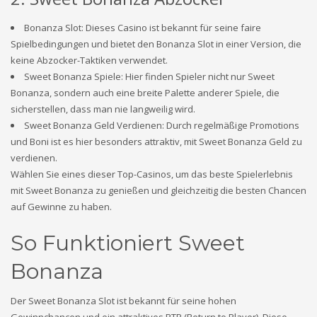
Bonanza Slot: Dieses Casino ist bekannt für seine faire
Spielbedingungen und bietet den Bonanza Slot in einer Version, die
keine Abzocker-Taktiken verwendet.
Sweet Bonanza Spiele: Hier finden Spieler nicht nur Sweet
Bonanza, sondern auch eine breite Palette anderer Spiele, die
sicherstellen, dass man nie langweilig wird.
Sweet Bonanza Geld Verdienen: Durch regelmäßige Promotions
und Boni ist es hier besonders attraktiv, mit Sweet Bonanza Geld zu
verdienen.
Wählen Sie eines dieser Top-Casinos, um das beste Spielerlebnis
mit Sweet Bonanza zu genießen und gleichzeitig die besten Chancen
auf Gewinne zu haben.
So Funktioniert Sweet
Bonanza
Der Sweet Bonanza Slot ist bekannt für seine hohen