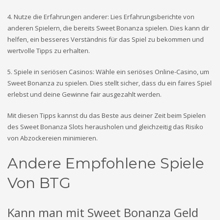
4. Nutze die Erfahrungen anderer: Lies Erfahrungsberichte von
anderen Spielern, die bereits Sweet Bonanza spielen. Dies kann dir
helfen, ein besseres Verständnis für das Spiel zu bekommen und
wertvolle Tipps zu erhalten.
5. Spiele in seriösen Casinos: Wähle ein seriöses Online-Casino, um
Sweet Bonanza zu spielen. Dies stellt sicher, dass du ein faires Spiel
erlebst und deine Gewinne fair ausgezahlt werden.
Mit diesen Tipps kannst du das Beste aus deiner Zeit beim Spielen
des Sweet Bonanza Slots herausholen und gleichzeitig das Risiko
von Abzockereien minimieren.
Andere Empfohlene Spiele
Von BTG
Kann man mit Sweet Bonanza Geld