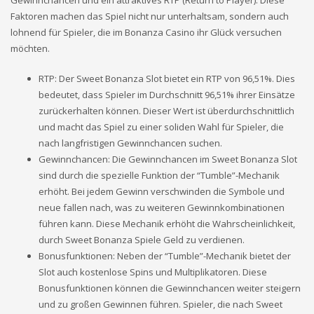
Gewinnchancen und ein attraktives RTP (Return to Player). Diese
Faktoren machen das Spiel nicht nur unterhaltsam, sondern auch
lohnend für Spieler, die im Bonanza Casino ihr Glück versuchen
möchten.
RTP: Der Sweet Bonanza Slot bietet ein RTP von 96,51%. Dies
bedeutet, dass Spieler im Durchschnitt 96,51% ihrer Einsätze
zurückerhalten können. Dieser Wert ist überdurchschnittlich
und macht das Spiel zu einer soliden Wahl für Spieler, die
nach langfristigen Gewinnchancen suchen.
Gewinnchancen: Die Gewinnchancen im Sweet Bonanza Slot
sind durch die spezielle Funktion der “Tumble”-Mechanik
erhöht. Bei jedem Gewinn verschwinden die Symbole und
neue fallen nach, was zu weiteren Gewinnkombinationen
führen kann. Diese Mechanik erhöht die Wahrscheinlichkeit,
durch Sweet Bonanza Spiele Geld zu verdienen.
Bonusfunktionen: Neben der “Tumble”-Mechanik bietet der
Slot auch kostenlose Spins und Multiplikatoren. Diese
Bonusfunktionen können die Gewinnchancen weiter steigern
und zu großen Gewinnen führen. Spieler, die nach Sweet