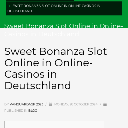
SWEET BONANZA SLOT ONLINE IN ONLINE-CASINOS IN
DEUTSCHLAND
Sweet Bonanza Slot Online in Online-
Casinos in Deutschland
Sweet Bonanza Slot
Online in Online-
Casinos in
Deutschland
BY
VANGUARDAGRI2023
/
MONDAY, 28 OCTOBER 2024
/
PUBLISHED IN
BLOG