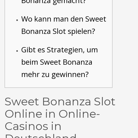
Bonanza gemacht?
Wo kann man den Sweet
Bonanza Slot spielen?
Gibt es Strategien, um
beim Sweet Bonanza
mehr zu gewinnen?
Sweet Bonanza Slot
Online in Online-
Casinos in