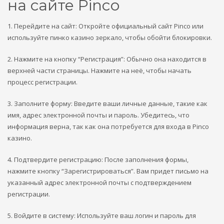
на сайте Pinco
1. Перейдите на сайт: Откройте официальный сайт Pinco или
используйте пинко казино зеркало, чтобы обойти блокировки.
2. Нажмите на кнопку “Регистрация”: Обычно она находится в
верхней части страницы. Нажмите на неё, чтобы начать
процесс регистрации.
3. Заполните форму: Введите ваши личные данные, такие как
имя, адрес электронной почты и пароль. Убедитесь, что
информация верна, так как она потребуется для входа в Pinco
казино.
4. Подтвердите регистрацию: После заполнения формы,
нажмите кнопку “Зарегистрироваться”. Вам придет письмо на
указанный адрес электронной почты с подтверждением
регистрации.
5. Войдите в систему: Используйте ваш логин и пароль для