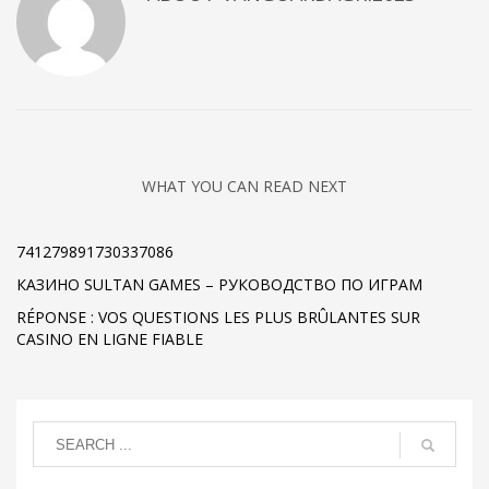
WHAT YOU CAN READ NEXT
741279891730337086
КАЗИНО SULTAN GAMES – РУКОВОДСТВО ПО ИГРАМ
RÉPONSE : VOS QUESTIONS LES PLUS BRÛLANTES SUR
CASINO EN LIGNE FIABLE