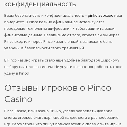
конфиденциальность
Ваша безопасность и конфиденциальность –
pinko зеркало
наш
приоритет. В Pinco казино официальное используются
передовые технологии шифрования, чтобы защитить ваши
финансовые данные. Независимо от того, играете ли вы через
Pinco вход или через Pinco казино онлайн, вы можете быть
уверены в безопасности своих транзакций.
В Pinco казино играть стало еще удобнее благодаря широкому
выбору платежных систем. Не упустите шанс попробовать свою
удачу в Pinco!
Отзывы игроков о Pinco
Casino
Pinco Casino, или Казино Пинко, успело завоевать доверие
многих игроков благодаря своей надежности и разнообразию
игр. Рассмотрим, что пишут пользователи о своем опыте игры в