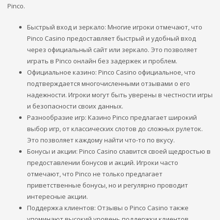
Pinco.
Быстрый вход и зеркало: Многие игроки отмечают, что
Pinco Casino предоставляет быстрый и удобный вход
через официальный сайт или зеркало. Это позволяет
играть в Pinco онлайн без задержек и проблем.
Официальное казино: Pinco Casino официальное, что
подтверждается многочисленными отзывами о его
надежности. Игроки могут быть уверены в честности игры
и безопасности своих данных.
Разнообразие игр: Казино Pinco предлагает широкий
выбор игр, от классических слотов до сложных рулеток.
Это позволяет каждому найти что-то по вкусу.
Бонусы и акции: Pinco Casino славится своей щедростью в
предоставлении бонусов и акций. Игроки часто
отмечают, что Pinco не только предлагает
приветственные бонусы, но и регулярно проводит
интересные акции.
Поддержка клиентов: Отзывы о Pinco Casino также
упоминают высокий уровень поддержки клиентов.