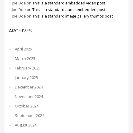
Joe Doe
on
This is a standard embedded video post
Joe Doe
on
This is a standard audio embedded post
Joe Doe
on
This is a standard image gallery thumbs post
ARCHIVES
April 2025
March 2025
February 2025
January 2025
December 2024
November 2024
October 2024
September 2024
August 2024