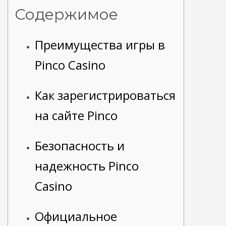
Содержимое
Преимущества игры в
Pinco Casino
Как зарегистрироваться
на сайте Pinco
Безопасность и
надежность Pinco
Casino
Официальное