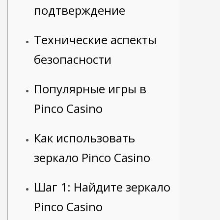
подтверждение
Технические аспекты
безопасности
Популярные игры в
Pinco Casino
Как использовать
зеркало Pinco Casino
Шаг 1: Найдите зеркало
Pinco Casino