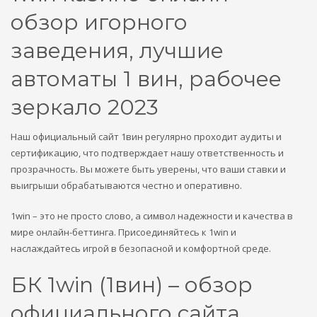
обзор игорного
заведения, лучшие
автоматы 1 вин, рабочее
зеркало 2023
Наш официальный сайт 1вин регулярно проходит аудиты и
сертификацию, что подтверждает нашу ответственность и
прозрачность. Вы можете быть уверены, что ваши ставки и
выигрыши обрабатываются честно и оперативно.
1win – это не просто слово, а символ надежности и качества в
мире онлайн-беттинга. Присоединяйтесь к 1win и
наслаждайтесь игрой в безопасной и комфортной среде.
БК 1win (1вин) – обзор
официального сайта