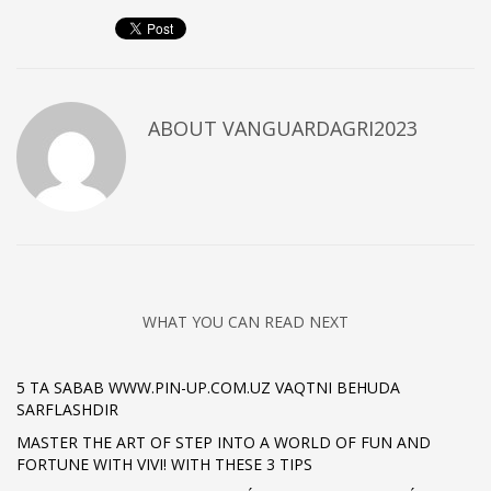
ABOUT
VANGUARDAGRI2023
WHAT YOU CAN READ NEXT
5 TA SABAB WWW.PIN-UP.COM.UZ VAQTNI BEHUDA
SARFLASHDIR
MASTER THE ART OF STEP INTO A WORLD OF FUN AND
FORTUNE WITH VIVI! WITH THESE 3 TIPS