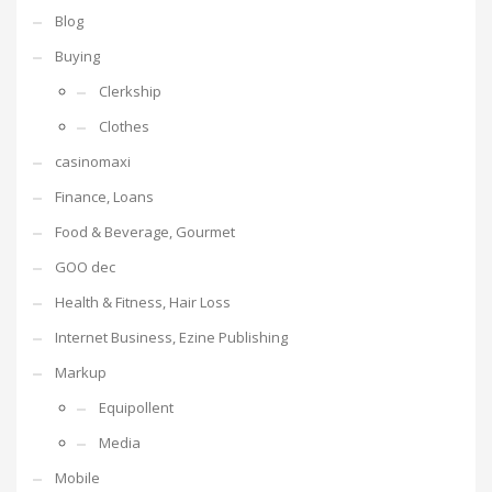
Blog
Buying
Clerkship
Clothes
casinomaxi
Finance, Loans
Food & Beverage, Gourmet
GOO dec
Health & Fitness, Hair Loss
Internet Business, Ezine Publishing
Markup
Equipollent
Media
Mobile