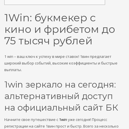
1Win: букмекер с
кино и фрибетом до
75 тысяч рублей
1 win – ваш ключ к успеху в мире ставок! 1вин предлагает
широкий выбор событий, высокие коэффициенты и быстрые
выплаты.
1win зеркало на сегодня:
альтернативный доступ
на официальный сайт БК
Начните свое путешествие с
1win
уже сегодня! Процесс
регистрации на сайте 1вин прост и быстр. Всего за несколько