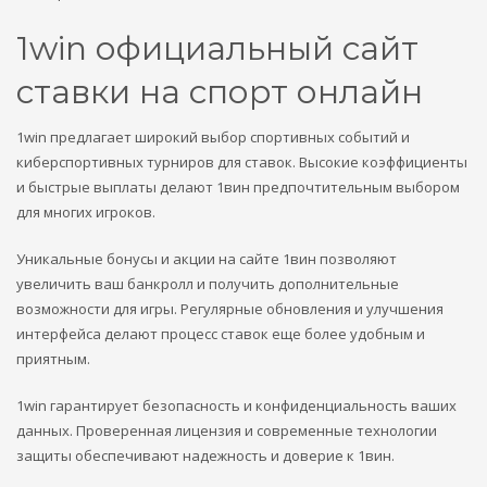
1win официальный сайт
ставки на спорт онлайн
1win предлагает широкий выбор спортивных событий и
киберспортивных турниров для ставок. Высокие коэффициенты
и быстрые выплаты делают 1вин предпочтительным выбором
для многих игроков.
Уникальные бонусы и акции на сайте 1вин позволяют
увеличить ваш банкролл и получить дополнительные
возможности для игры. Регулярные обновления и улучшения
интерфейса делают процесс ставок еще более удобным и
приятным.
1win гарантирует безопасность и конфиденциальность ваших
данных. Проверенная лицензия и современные технологии
защиты обеспечивают надежность и доверие к 1вин.