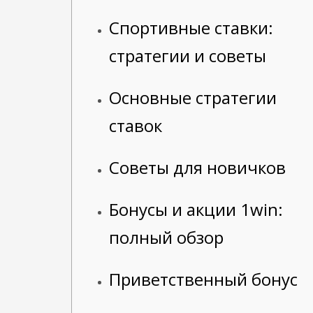
Спортивные ставки:
стратегии и советы
Основные стратегии
ставок
Советы для новичков
Бонусы и акции 1win:
полный обзор
Приветственный бонус