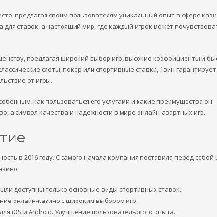
сто, предлагая своим пользователям уникальный опыт в сфере кази
а для ставок, а настоящий мир, где каждый игрок может почувствова
ршенству, предлагая широкий выбор игр, высокие коэффициенты и б
классические слоты, покер или спортивные ставки, 1вин гарантирует
льствие от игры.
особенным, как пользоваться его услугами и какие преимущества он
ово, а символ качества и надежности в мире онлайн-азартных игр.
итие
ьность в 2016 году. С самого начала компания поставила перед собой 
азино.
были доступны только основные виды спортивных ставок.
ение онлайн-казино с широким выбором игр.
для iOS и Android. Улучшение пользовательского опыта.