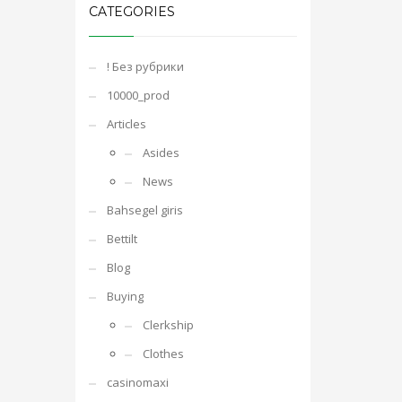
CATEGORIES
! Без рубрики
10000_prod
Articles
Asides
News
Bahsegel giris
Bettilt
Blog
Buying
Clerkship
Clothes
casinomaxi