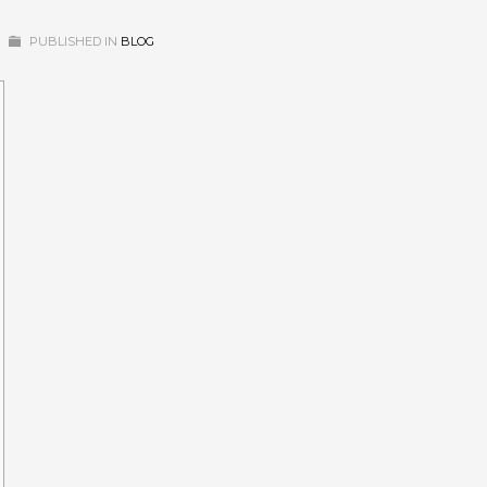
PUBLISHED IN
BLOG