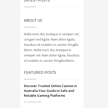
LATEST POSTS
ABOUT US
Nulla nunc dui, tristique in semper vel,
congue sed ligula. Nam dolor ligula,
faucibus id sodales in, auctor fringilla
libero. Nulla nunc dui, tristique in
semper vel. Nam dolor ligula, faucibus
id sodales in, auctor fringilla libero.
FEATURED POSTS
Discover Trusted Online Casinos in
Australia Your Guide to Safe and
Reliable Gaming Platforms
0 comments