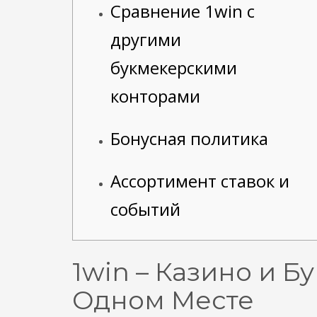
Сравнение 1win с
другими
букмекерскими
конторами
Бонусная политика
Ассортимент ставок и
событий
1win – Казино и Б
Одном Месте