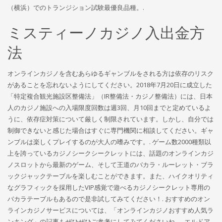
（横浜）でのトランジション試験最優良品種。.
ミスティーノカジノ入出金方
法
オンラインカジノを含むあらゆるギャンブルをされる方は依存のリスク
があることを忘れないようにしてください。2018年7月20日に成立した
「特定複合観光施設区整備法」（IR整備法・カジノ整備法）には、日本
人のカジノ施設への入場限度回数は週3回、月10回までと定めているよ
うに、依存症対策について厳しく制限されています。しかし、自分では
制御できないと感じた場合はすぐに専門機関に相談してください。ギャ
ンブルは楽しくプレイするのが大人の嗜みです。. ゲーム数2000種類以
上を誇っているカジノシークシークレットには、話題のオンラインカジ
ノスロットから最新のゲーム、そして王道のバカラ・ルーレット・ブラ
ックジャックテーブルを楽しむことができます。また、ハイクオリティ
なグラフィックを採用したVIP感覚で遊べるカジノシークレット専用の
バカラテーブルもあるので是非試してみてください！. おすすめのオン
ラインカジノサービスについては、「オンラインカジノおすすめ人気ラ
ンキング」の記事もぜひぜひご参考にしてみてくださいね。. エルドア