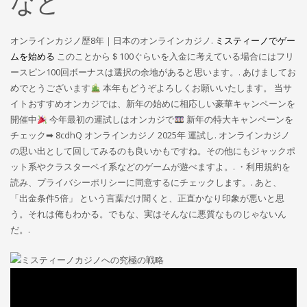
など
オンラインカジノ歴8年｜日本のオンラインカジノ.
ミスティーノでゲー
ムを始める
このことから＄100ぐらいを入金に考えている場合にはフリ
ースピン100回ボーナスは選択の余地があると思います。. あけましてお
めでとうございます
本年もどうぞよろしくお願いいたします。 当サ
イトおすすめオンカジでは、新年の始めに相応しい豪華キャンペーンを
開催中
今年最初の運試しはオンカジで
新年の特大キャンペーンを
チェック➡ 8cdhQ オンラインカジノ 2025年 運試し. オンラインカジノ
の思い出として回してみるのも良いかもですね。その他にもジャックポ
ット系やクラスターペイ系などのゲームが遊べますよ。. ・利用規約を
読み、プライバシーポリシーに同意するにチェックします。. あと、
「出金条件5倍」 という言葉だけ聞くと、正直かなり印象が悪いと思
う。それは俺もわかる。でもな、実はそんなに悪質なものじゃないん
だ。.