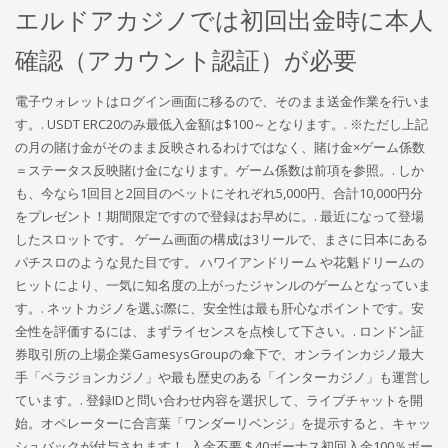
エルドアカジノでは初回出金時に本人
確認（アカウント認証）が必要
電子ウォレットはログイン画面に移るので、そのまま送金作業を行いま
す。. USDT ERC20のみ最低入金額は$100～となります。. ※ただし上記
の月の賭け金がそのまま反映されるわけではなく、賭け金×ゲーム係数
＝ステータス反映賭け金になります。ゲーム係数は前項を参照。. しか
も、今なら1回目と2回目のベットにそれぞれ5,000円、合計10,000円分
をプレゼント！期間限定ですので登録はお早めに。. 最近になって登場
したスロットです。 ゲーム画面の構成は3リールで、まさに日本にある
パチスロのような見た目です。 ハワイアンドリーム や花魁ドリームの
ヒットにより、一気に知名度の上がったジャンルのゲームとなっていま
す。. ネットカジノを選ぶ際に、安全性は最も肝心なポイントです。安
全性を評価するには、まずライセンスを点検して下さい。. ロンドン証
券取引所の上場企業GamesysGroupの傘下で、オンラインカジノ最大
手「ベラジョンカジノ」や最も歴史のある「インターカジノ」も運営し
ています。. 登録IDと問い合わせ内容を選択して、ライブチャットを開
始。オペレーターに合言葉「ワンダーリベンジ」を提示すると、キャッ
シュバックが付与されます！. 入金不要＄40ボーナス初回入金100％ボー