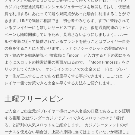
カジノは仮想通貨専用コンシェルジュサービスを展開しており、仮想通
貨を利用するにあたって問題や疑問点があった場合に利用することがで
きます。LINEで気軽に相談でき、初心者のみならず、すでに登録されて
いるプレイヤーにも嬉しいサービスです。また、仮想通貨関連のキャン
ペーンも随時開催しているため、見逃さないようにしましょう。. ルー
ルや法律に従って提供されているブランドを使うことはプレイヤー自身
の身を守ることにも繋がります。. ＞カジノシークレットの登録のやり
方・始め方を徹底解説＜. 検索窓に「moon」と入力すると下の図にある
ようにスロットの検索結果の画面が出るので、「Moon Princess」をク
リックしてください。. オンラインカジノでの出金スピードは、プレイ
ヤー側が工夫することである程度早くする事ができます。ここでは、プ
レイヤー側で対策できる出金を早くする方法をご紹介します。.
土曜フリースピン
ご入金／ご出金元がプレイヤー様のご本人名義の口座であることを証明
する書類. 次はワンダーカジノでプレイできるスロットの中で「稼げ
る」と評判の人気スロットをご紹介します。. カジノシークレットのボ
ーナスを使えない場合は、上記の原因に当てはまっていないか確認しま