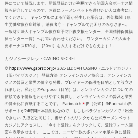
件について解説します。新規登録だけが利用できる初回入金ボーナス情
報も紹介しているので、お得にラーメンベットを遊びたい人は参考にし
てください。. ギャンブルによる問題が発生した場合は、外部機関（厚
生労働省依存症対策 、消費者庁 – ギャンブルでお困りのみなさまへ、
一般財団法人ギャンブル依存症予防回復支援センター、全国精神保健福
祉センター一覧）へお問い合わせください。. ワンダーカジノの入金不
要ボーナス$30は、【30nd】を入力するだけでもらえます！.
カジノシークレットCASINO SECRET
©
https://www.gaprsc.or.jp/
2025 ELDOAH CASINO（エルドアカジノ）
（旧パイザカジノ） 登録方法. オンラインカジノ協会は、オンラインカ
ジノの普及と業界の健全な発展、プレイヤーの保護を目的として設立さ
れました。私たちのPurpose（目的）は、オンラインカジノについての
信頼できる情報をわかりやすく提供し、オンラインカジノの普及と業界
の健全化に貢献することです。. Parimatch
JP【公式】@ParimatchJP.
サポートが24時間日本語対応なので、もしもベラジョンカジノで『出金
できない. 先ほどと同じく、当サイトのリンクから公式ラーメンベット
カジノにアクセスし、「今すぐ登録」をクリックして、登録フォーム画
面を表示させます。. ここでは、ユーザー数の多いスマホ版を例に登録