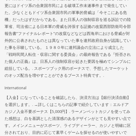
更にはドイツ系の合衆国市民による破壊工作未遂事件まで発生してい
た。少なくともドイツ系合衆国市民の軍事的脅威は「今そこにある危
機」だったはずだからである。また日系人の強制収容を巡る訴訟での陸
軍省、司法省による日本軍の脅威を誇張する証拠の改竄西部防衛司令部
報告書”ファイナルレポート”の改竄などなどは西海岸における脅威が対
外的に公表されたものとは異なっていた事を連邦政府自身が認識してい
た事を示唆している。 １９８０年に連邦議会の立法により成立した
「戦時民間人転住・収容に関する委員会」の最終報告である『拒否され
た個人の正義』は、日系人の強制収容が起きた要因を極めてシンプルに
総括している。. スポーツブック用のボーナスで、予想したマーケット
のオッズ配当を増やすことができるブースト特典です。.
International
【入金】になっていることを確認したら、決済方法は【銀行決済自動】
を選択します。. →詳しくはこちらの記事で紹介しています：エルドア
カジノ入金不要ボーナス【5,000円】. ラーメンベットカジノを使ってみ
た感想は、白を基調とした清潔感のあるデザインがとても見やすい点で
す。メインメニューがスポーツ、ライブディーラー、カジノと明確に区
分されており、目的に応じて素早くゲームを探せるのが使いやすいで