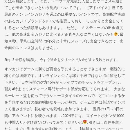
方法を解説します。. また、ユーザーが最後に入金したサービスを通じ
てしか出金できないという制約についてです。. 【アドバイス】勝てる
最新のオンラインカジノを選ぶのは重要なポイントです。高額配当実績
のあるカジノブランドをJOCでも推奨しており、しっかりと出金してく
れるといった信頼感もありますよ。. ただし、ミスティーノの出金速度
は、他の高速出金カジノに比べると正直そんなに早くはないかも
. 最
短30秒、平均出金時間は約5分と非常にスムーズに出金できるので、出
金面のストレスはありません。.
Step 3 金額を確認し、今すぐ送金をクリックで入金がすぐ反映されます。
オンカジでゲームに勝てば賞金を手にすることができますが、継続的に
稼ぐのは困難です。オンラインカジノは稼ぐ手段ではない点に留意して
下さい。. 日本時間の夕方16時からライブでのチャットをオープンし、
朝方4時までミスティーノ専門サポート係が対応してくれます。. 大きな
ルーレット盤を使って行うショースタイルのゲームで、どこに止まるか
を予想するだけの単純明快なルールが魅力。ゲーム自体は英語でテンポ
よく進みますが、初心者でも気軽に参加できます。. 翌月の1日～3日の
間にアカウントに反映されます。. 2024年には、スイートボナンザ1000
も仲間入り♪ ぜひ遊びに行ってみてくださいね
. 引き出し条件を超え
たら、すぐに引き出すのが無難でしょう。. 【特製メッセージペーパー