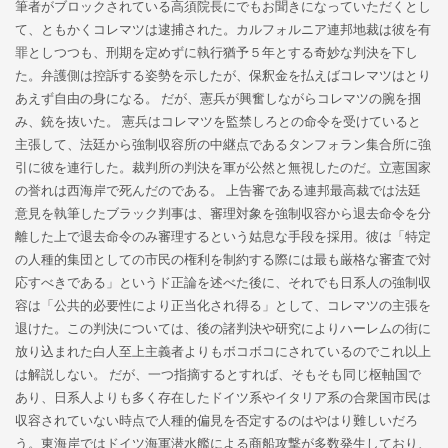
筆者がブロックされている高須院長にでもお聞きになっていただくとし
て、ともかくコレマツは逮捕された。カルフォルニア連邦地裁は彼を有
罪としつつも、刑期を定めずに執行猶予５年とする奇妙な判決を下し
た。弁護側は控訴する姿勢を示したが、保釈金を払えばコレマツはとり
あえず自由の身になる。 だが、憲兵が興奮しながらコレマツの腕を掴
み、銃を抜いた。 憲兵はコレマツを監禁しろとの命令を受けていると
主張して、法廷から強制収容所の中継点であるタンフォラン集合所に強
引に彼を連行した。裁判所の判決を軍が公然と無視したのだ。立憲国家
の誉れは西海岸で死んだのである。 上告審である連邦最高裁では法廷
意見を執筆したブラック判事は、審理対象を強制収容から退去命令を分
離した上で退去命令のみ審理するという姑息な手段を採用。彼は「特定
の人種的集団としての市民の権利を制約する際には最も厳格な審査で対
応すべきである」というド正論を述べた後に、それでも日系人の強制収
容は「公共的必要性により正当化され得る」として、コレマツの主張を
退けた。この判決については、後の諸判決や研究によりハーレムの街に
放り込まれた白人至上主義者よりもボコボコにされているのでこれ以上
は解説しない。 だが、一つ指摘するとすれば、そもそも同じ枢軸国で
あり、日系人よりも多く存在したドイツ系やイタリア系の合衆国市民は
収容されていない時点で人種的偏見を否定するのはやはり難しいだろ
う。東海岸ではドイツ海軍潜水艦による商船攻撃が多数発生しており、