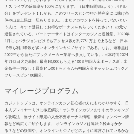
ナス ライブの反映率が100％になります。（日本時間9時より）. 4ドル
分）をプレゼント！しかも、このフリースピンで得た勝利金には賭け条
件や出金上限は一切ありません。. まだアカウントを持っていないとい
う人は、今すぐ登録してお得なボーナスをもらってください！. の元で
運営されている。パートナーサイトはインターカジノと遊雅堂。2020年
1月にはベラジョンだけでもアクセス数が約7751万まで上るなど、日本
で最も利用者数が多いオンラインカジノサイトである。なお、遊雅堂は
2022年から新たにブックメーカー業界へ参入している。. 日本時間2024
年7月2日火更新旧：最高$3,000もらえる100％初回入金ボーナス新：出
金条件一切なし！最高$1,500もらえる75%初回入金キャッシュバックと
フリースピン100回分.
マイレージプログラム
カジノトップ５は、オンラインカジノ初心者の方にもわかりやすく、日
本人プレイヤー向けに徹底解説！オンラインカジノおすすめランキング
や攻略法、当サイト限定の入金不要ボーナス情報、最新キャンペーン情
報など幅広くご紹介します。 オンラインカジノは違法？税金はかか
る？などの疑問や、オンラインカジノがどのように運営されているかな