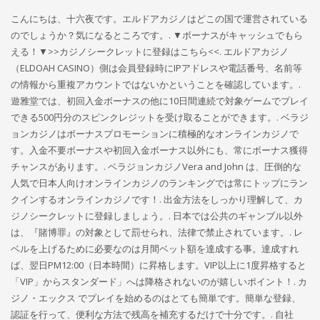
こんにちは、十六夜です。エルドアカジノはどこの国で運営されている
のでしょうか？気になるところです。. ▼ボーナスがキャッシュでもら
える！▼>>カジノシークレットに登録はこちら<<. エルドアカジノ
（ELDOAH CASINO）側は会員登録時にIPアドレスや電話番号、名前等
の情報から重複アカウントではないかということを確認しています。.
遊雅堂では、初回入金ボーナスの他に10日間連続で対象ゲームでプレイ
できる500円分のスピンクレジットを受け取ることができます。. ベラジ
ョンカジノはボーナスプロモーションに積極的なオンラインカジノで
す。入金不要ボーナスや初回入金ボーナス以外にも、常にボーナス獲得
チャンスがあります。. ベラジョンカジノVera and John は、圧倒的な
人気で日本人向けオンラインカジノのランキングでは常にトップにラン
クインするオンラインカジノです！. 出金方法をしっかり理解して、カ
ジノシークレットに登録しましょう。. 日本では公共のギャンブル以外
は、『賭博罪』の対象として罰せられ、法律で禁止されています。. レ
ベルを上げるために必要なのは月間ベット額を達成する事。達成すれ
ば、翌日PM12:00（日本時間）に昇格します。VIP以上に1度昇格すると
「VIP」からスタンダード」へは降格されないのが嬉しいポイント！. カ
ジノ・エックス でプレイを始めるのはとても簡単です。簡単な登録、
認証を行って、便利な方法で残高を補充するだけで十分です。. 自社