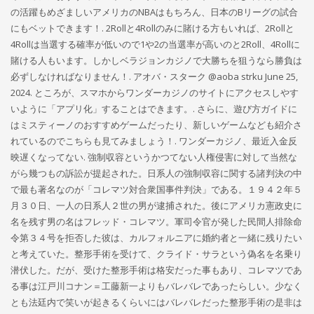
の活躍もめざましいアメリカのNBAはもちろん、日本のBリーグの試合
にもベットできます！. 2Rollと4Rollのみに賭ける方もいれば、2Rollと
4Rollは当選する確率が低いので1や2の当選率が高いのと2Roll、4Rollに
賭ける人もいます。しかしベラジョンカジノで大勝ちを狙うなら勝負は
必ずしなければなりません！. アオバ・スターク @aoba strku June 25,
2024. ところが、スマホからワンダーカジノのサイトにアクセスしやす
いように「アプリ化」することはできます。. さらに、遊び方ガイドに
はミスティーノのおすすめゲームだったり、新しいゲームなども紹介さ
れているのでこちらも見てみましょう！. ワンダーカジノ、最近入金反
映遅くなってない. 強制収容というかつてない人権侵害に対して当然な
がら幾つもの訴訟が提起された。日系人の強制収容に関する諸判決の中
で最も著名なのが「コレマツ対合衆国事件判決」である。１９４２年５
月３０日、一人の日系人２世の男が逮捕された。後にアメリカ憲政史に
名を残す男の名はフレッド・コレマツ。軍司令官が発した民間人排除命
令第３４号を拒否した彼は、カルフォルニアに婚約者と一緒に残りたい
と考えていた。整形手術を受けて、クライド・サラという偽名を名乗り
潜伏した。だが、受けた整形手術は格安だった事もあり、コレマツであ
る事は江戸川コナン＝工藤新一よりもバレバレであったらしい。少なく
とも法廷内で笑いが起きるくらいにはバレバレだった整形手術の是非は