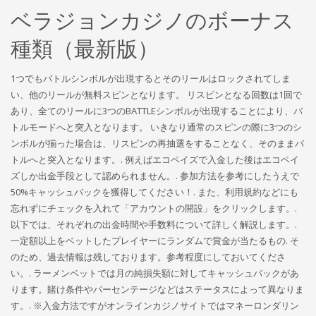
ベラジョンカジノのボーナス
種類（最新版）
1つでもバトルシンボルが出現するとそのリールはロックされてしま
い、他のリールが無料スピンとなります。 リスピンとなる回数は1回で
あり、全てのリールに3つのBATTLEシンボルが出現することにより、バ
トルモードへと突入となります。 いきなり通常のスピンの際に3つのシ
ンボルが揃った場合は、リスピンの再抽選をすることなく、そのままバ
トルへと突入となります。. 例えばエコペイズで入金した後はエコペイ
ズしか出金手段として認められません。. 参加方法を参考にしたうえで
50%キャッシュバックを獲得してください！. また、利用規約などにも
忘れずにチェックを入れて「アカウントの開設」をクリックします。.
以下では、それぞれの出金時間や手数料について詳しく解説します。.
一定額以上をベットしたプレイヤーにランダムで賞金が当たるもの. そ
のため、過去情報は残しております。参考程度にしておいてくださ
い。. ラーメンベットでは月の純損失額に対してキャッシュバックがあ
ります。賭け条件やパーセンテージなどはステータスによって異なりま
す。. ※入金方法ですがオンラインカジノサイトではマネーロンダリン