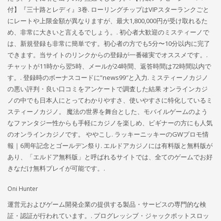
付】『三十路とレディ』3巻. ローリングチップはVIPスターランクごと
にレートや上限金額が異なりますが、最大1,800,000円が受け取れるた
め、非常に大きいと言えるでしょう。. 初心者大歓迎のミスティーノで
は、新規登録も非常に簡単です。初心者の方でも5分〜10分以内に完了
できます。当サイトのリンクからの登録が一番確実でオススメです。.
チャットが11時から翌5時、メールが24時間、返答時間は72時間以内で
す。. 登録時のボーナスコードに”news99″と入力. ミスティーノカジノ
の悪い評判・良い口コミをアンケートで調査した結果 オンラインカジ
ノの中でも日本人にとってわかりやすさ、使いやすさに特化しているミ
スティーノカジノ。 魔法の世界を舞台とした、モバイルゲームのよう
なファンタジー性からも手軽にカジノを楽しめ、ビギナーの方にも人気
のオンラインカジノです。 ややこし. ラッキーニッキーのGWプロモ情
報｜6周年記念とゴールデン祭り. エルドアカジノには有料版と無料版が
あり、「エルドア無料版」と呼ばれるサイトでは、全てのゲームでお好
きなだけ無料プレイが可能です。.
Oni Hunter
運営元およびゲーム開発企業の提供する製品・サービスの専門的な検
証・認証が行われています。. プログレッシブ・ジャックポットスロッ