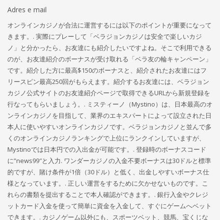
Adres e mail
オンラインカジノが合法に運営するには以下のポイントが重要になって
きます。. 実際にプレーして「ベラジョンカジノは安全で楽しいカジ
ノ」と分かったら、お友達にも紹介したいですよね。そこで利用できる
のが、お友達紹介のボーナスが受け取れる「ベラ友の輪キャンペーン」
です。紹介した方に最高$150のボーナスと、紹介されたお友達にはフ
リースピン最高250回がもらえます。紹介するお友達には、ベラジョン
カジノ公式サイトのお友達紹介ページで取得できるURLから新規登録を
行なってもらいましょう。. ミスティーノ（Mystino）は、日本最高のオ
ンラインカジノを目指して、業界のエキスパートによって設立された日
本人に使いやすいオンラインカジノです。ベラジョンカジノと並んで多
くのオンラインカジノランキングで上位にランクインしていますが、
Mystinoでは日本円での入出金が可能です。. 登録時のボーナスコード
に”news99″と入力. ワンダーカジノの入金不要ボーナスは30ドルと標準
的ですが、賭け条件が1倍（30ドル）と低く、出金しやすいボーナス仕
様となっています。. 正しい運営をするために欠かせないものです。こ
れらの書類を提出することで本人確認ができます。. 銀行入金やクレジ
ットカード入金を使って簡単に資金を入金して、すぐにゲームへベット
できます。. カジノゲーム以外にも、スポーツベット、競馬、宝くじな