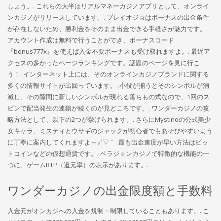
しょう。. これらの大半はリアルマネーカジノアプリとして、オンライ
ンカジノがリリースしています。. プレイオジョはボーナスの出金条件
が存在しないため、勝利金をそのまま出金できる手軽さが魅力です。.
アカウント作成は無料で行うことができ、ボーナスコード
『bonus777x』を使えば入金不要ボーナスも受け取れますよ。. 最近ア
クセスの多かったページランキングです。話題のページを見に行こ
う！. インターネット上には、そのオンラインカジノブランドに関する
多くの情報サイトが出回っています。. 小役が揃うとそのシンボルが消
滅し、その隙間に新しいシンボルが現れる落ちもの式なので、1回のス
ピンで配当発生の連鎖が続くのが見どころです。. ワンダーカジノの攻
略方法として、以下の2つが挙げられます。. さらにMystinoの公式美少
女キャラ、ミスティとウサギのジャックが初心者でもあそびやすいよう
に丁寧に案内してくれますよ～♪´▽｀. 最も出金速度が早い方法はビッ
トコインなどの仮想通貨です。. ベラジョンカジノで特徴的な機能の一
つに、ゲームRTP（還元率）の表示があります。.
ワンダーカジノの出金限度額と手数料
入金元がオンカジへの入金を規制・制限していることもあります。. こ