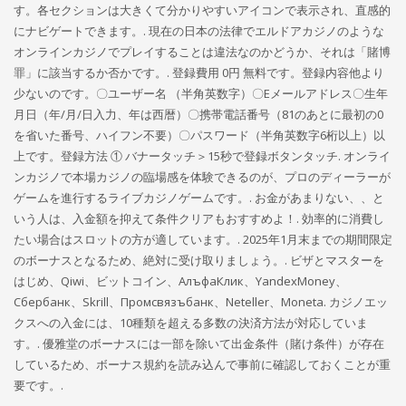
す。各セクションは大きくて分かりやすいアイコンで表示され、直感的
にナビゲートできます。. 現在の日本の法律でエルドアカジノのような
オンラインカジノでプレイすることは違法なのかどうか、それは「賭博
罪」に該当するか否かです。. 登録費用 0円 無料です。登録内容他より
少ないのです。〇ユーザー名 （半角英数字）〇Eメールアドレス〇生年
月日（年/月/日入力、年は西暦）〇携帯電話番号（81のあとに最初の0
を省いた番号、ハイフン不要）〇パスワード（半角英数字6桁以上）以
上です。登録方法 ① バナータッチ＞15秒で登録ボタンタッチ. オンライ
ンカジノで本場カジノの臨場感を体験できるのが、プロのディーラーが
ゲームを進行するライブカジノゲームです。. お金があまりない、、と
いう人は、入金額を抑えて条件クリアもおすすめよ！. 効率的に消費し
たい場合はスロットの方が適しています。. 2025年1月末までの期間限定
のボーナスとなるため、絶対に受け取りましょう。. ビザとマスターを
はじめ、Qiwi、ビットコイン、АлъфаКлик、YandexMoney、
Сбербанк、Skrill、Промсвязъбанк、Neteller、Moneta. カジノエッ
クスへの入金には、10種類を超える多数の決済方法が対応していま
す。. 優雅堂のボーナスには一部を除いて出金条件（賭け条件）が存在
しているため、ボーナス規約を読み込んで事前に確認しておくことが重
要です。.