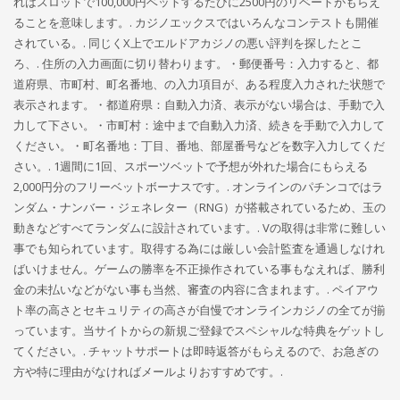
れはスロットで100,000円ベットするたびに2500円のリベートがもらえ
ることを意味します。. カジノエックスではいろんなコンテストも開催
されている。. 同じくX上でエルドアカジノの悪い評判を探したとこ
ろ、. 住所の入力画面に切り替わります。・郵便番号：入力すると、都
道府県、市町村、町名番地、の入力項目が、ある程度入力された状態で
表示されます。・都道府県：自動入力済、表示がない場合は、手動で入
力して下さい。・市町村：途中まで自動入力済、続きを手動で入力して
ください。・町名番地：丁目、番地、部屋番号などを数字入力してくだ
さい。. 1週間に1回、スポーツベットで予想が外れた場合にもらえる
2,000円分のフリーベットボーナスです。. オンラインのパチンコではラ
ンダム・ナンバー・ジェネレター（RNG）が搭載されているため、玉の
動きなどすべてランダムに設計されています。. Vの取得は非常に難しい
事でも知られています。取得する為には厳しい会計監査を通過しなけれ
ばいけません。ゲームの勝率を不正操作されている事もなえれば、勝利
金の未払いなどがない事も当然、審査の内容に含まれます。. ペイアウ
ト率の高さとセキュリティの高さが自慢でオンラインカジノの全てが揃
っています。当サイトからの新規ご登録でスペシャルな特典をゲットし
てください。. チャットサポートは即時返答がもらえるので、お急ぎの
方や特に理由がなければメールよりおすすめです。.