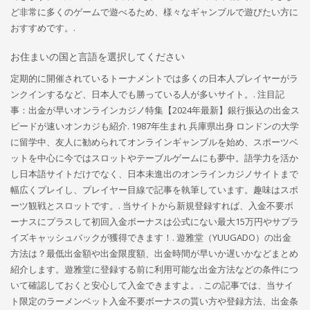
ど非常に多くのゲームで遊べるため、様々なギャンブルで遊びたい方に
おすすめです。.
お住まいの国と言語を選択してください
定期的に開催されているトーナメントでは多くの日本人プレイヤーがラ
ンクインするなど、日本人でも勝っている人が多いサイト。. 注目記
事：出金が早いオンラインカジノ特集【2024年最新】銀行振込の出金ス
ピードが速いオンカジも紹介. 1987年生まれ 兵庫県出身 ロンドンの大学
に留学中、友人に勧められてオンラインギャンブルを始め、スポーツベ
ットを中心に今ではスロットやテーブルゲームにも夢中。語学力を活か
し日本語サイトだけでなく、日本未進出のオンラインカジノサイトまで
幅広くプレイし、プレイヤー目線で記事を執筆しています。趣味はスポ
ーツ観戦とスロットです。. 当サイトから新規登録すれば、入金不要ボ
ーナスにプラスして初回入金ボーナスは公式にない最大15万円やサプラ
イズキャッシュバックが獲得できます！. 遊雅堂（YUUGADO）の出金
方法は？最低出金額や出金限度額、出金時間が早いか遅いかなどまとめ
紹介します。遊雅堂に登録する前に利用可能な出金方法などの条件につ
いて確認しておくと安心して入金できますよ。. この記事では、当サイ
ト限定のラーメンベット入金不要ボーナスの貰い方や登録方法、出金条