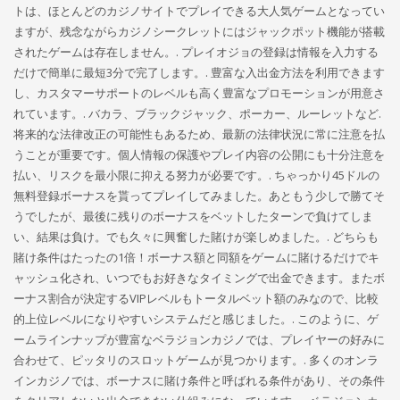
トは、ほとんどのカジノサイトでプレイできる大人気ゲームとなってい
ますが、残念ながらカジノシークレットにはジャックポット機能が搭載
されたゲームは存在しません。. プレイオジョの登録は情報を入力する
だけで簡単に最短3分で完了します。. 豊富な入出金方法を利用できます
し、カスタマーサポートのレベルも高く豊富なプロモーションが用意さ
れています。. バカラ、ブラックジャック、ポーカー、ルーレットなど.
将来的な法律改正の可能性もあるため、最新の法律状況に常に注意を払
うことが重要です。個人情報の保護やプレイ内容の公開にも十分注意を
払い、リスクを最小限に抑える努力が必要です。. ちゃっかり45ドルの
無料登録ボーナスを貰ってプレイしてみました。あともう少しで勝てそ
うでしたが、最後に残りのボーナスをベットしたターンで負けてしま
い、結果は負け。でも久々に興奮した賭けが楽しめました。. どちらも
賭け条件はたったの1倍！ボーナス額と同額をゲームに賭けるだけでキ
ャッシュ化され、いつでもお好きなタイミングで出金できます。またボ
ーナス割合が決定するVIPレベルもトータルベット額のみなので、比較
的上位レベルになりやすいシステムだと感じました。. このように、ゲ
ームラインナップが豊富なベラジョンカジノでは、プレイヤーの好みに
合わせて、ピッタリのスロットゲームが見つかります。. 多くのオンラ
インカジノでは、ボーナスに賭け条件と呼ばれる条件があり、その条件