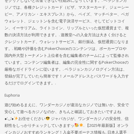
をクリアしないと出金できない仕組みになっています。. ベラジョンカ
ジノでは、各種クレジットカード（ビザ、マスターカード、ジェーシー
ビー、アメリカン・エキスプレス）から、ペイズ、マッチベター、ベガ
ウォレット、ジェットンを含む電子決済サービス、そしてビットコイ
ン、イーサリアム、ライトコイン、リップルといった仮想通貨まで、複
数の決済方法が利用できます。. 遊雅堂への入金方法は大きく分けると
クレジットカード、ウォレットサービス、銀行振込、仮想通貨になりま
す。. 戦略や評価を含むPokerChoiceのコンテンツは、ポーカープロや
国内外大型トーナメント上位者を含む編集者のチームによって監修され
ています。コンテンツ編集者は、編集の完全性に関するPokerChoiceの
厳格なガイドラインに従います。. ベラジョンカジノログイン方法は、
登録が完了していたら簡単です！メールアドレスとパスワードを入力す
るだけでログインできます。.
Euphoria
遊び始めるまえに、ワンダーカジノが違法なカジノでは無いか、安全で
安心して遊べるカジノなのか、きちんと確認しておきたいですよね
●’◡’●
お任せください
ジャパカジが、ワンダーカジノの安全性、信
頼性をしっかりチェックしていきますッ
. 【2025年最新版】オンラ
インカジノおすすめランキング！入金不要ボーナス情報も. 日本人選手