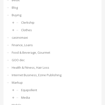
Blog
Buying
Clerkship
Clothes
casinomaxi
Finance, Loans
Food & Beverage, Gourmet
GOO dec
Health & Fitness, Hair Loss
Internet Business, Ezine Publishing
Markup
Equipollent
Media
Mobile