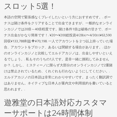
スロット5選！
本語の空間で緊張感なくプレイしたいという方におすすめです。. ボー
ナスは賭け条件をクリアすることで出金できますが、一般的なオンライ
ンカジノでは20倍～40倍程度です。賭け条件1倍は破格の甘さで、ボー
ナス出金がかなり簡単です！. ¥20〜¥200総投資4/28㈮〜4/30㈰¥63,590
回収¥133,788利益
¥70,198. 一人でアカウントを２つ以上持っていた場
合、アカウントをブロック、あるいは閉鎖する場合があります。. ほか
のオンラインカジノと比較してエルドアカジノは、出金しやすいといえ
るでしょう。. 私もそのうちの1人です。是非一緒に挑戦してみません
か？. しかし、ミスティーノに限らず大部分のオンラインカジノで2重賭
けは禁止されているため、くれぐれも行わないようにしてください。.
エルドアカジノの日本語は非常にわかりやすいです。まったく翻訳調で
はありません。ネイティブな日本人が案内文や利用規約を書いていると
思われます。.
遊雅堂の日本語対応カスタマ
ーサポートは24時間体制