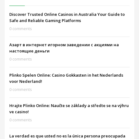
Discover Trusted Online Casinos in Australia Your Guide to
Safe and Reliable Gaming Platforms
0 comments
Азарт в интернет игорном заведении с акциями на
настоящие деньги
0 comments
Plinko Spelen Online: Casino Gokkasten in het Nederlands
voor Nederland!
0 comments
Hrajte Plinko Online: Naučte se základy a středte se na výhru
ve casino!
0 comments
La verdad es que usted no es la única persona preocupada