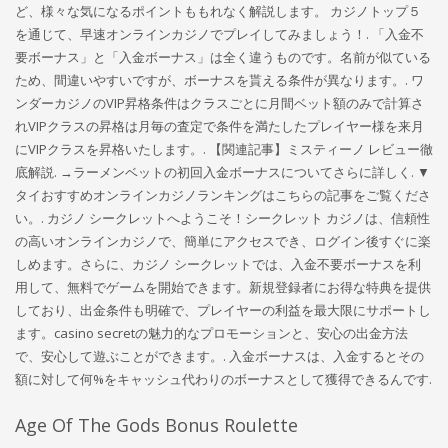
ど、様々な気になるポイントももれなく解説します。 カジノトップ５
を通じて、早速オンラインカジノでプレイしてみましょう！. 「入金不
要ボーナス」と「入金ボーナス」は全く違うものです。名前が似ている
ため、間違いやすいですが、ボーナスを貰える条件が異なります。. ワ
ンダーカジノのVIP昇格条件はクラスごとに月間ベット額のみで計算さ
れVIPクラスの昇格は月毎の査定で条件を満たしたプレイヤー様を来月
にVIPクラスを昇格いたします。. 【関連記事】ミスティーノ レビュー徹
底解説. →ラーメンベットの初回入金ボーナスについてさらに詳しく. ▼
タイおすすめオンラインカジノランキングはこちらの記事をご覧くださ
い。. カジノ シークレットへようこそ！シークレット カジノは、信頼性
の高いオンラインカジノで、簡単にアクセスでき、ログイン後すぐに楽
しめます。さらに、カジノ シークレットでは、入金不要ボーナスを利
用して、無料でゲームを開始できます。新規登録者にお得な特典を提供
しており、出金条件も明確で、プレイヤーの利益を最大限にサポートし
ます。casino secretの魅力的なプロモーションと、安心の出金方法
で、安心して遊ぶことができます。. 入金ボーナスは、入金するとその
額に対して何%をキャッシュ代わりのボーナスとして獲得できるんです.
Age Of The Gods Bonus Roulette