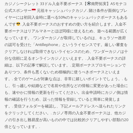
カジノシークレット 33ドル入金不要ボーナス【
南野拓実】ASモナコ
公式スポンサー
元祖キャッシュバックカジノ. 賭け条件が面倒なプレ
イヤーには初回入金時に選べる50%のキャッシュバックボーナスもある
んです
. 入金不要ボーナスのおすすめの使い方を紹介します。入金不
要ボーナスはリアルマネーとほぼ同様に使えるため、遊べる範囲が広く
なっています。. ワンダーカジノが取得しているのは、キュラソー政府
の認可を受けた「Antillephone」というライセンスです。厳しい審査を
クリアしなければ取得できないライセンスのため、ワンダーカジノは十
分な信頼に足るオンラインカジノといえます。. 入金不要ボーナスの詳
細は、以下の記事で解説しています。. 定期ボーナスプロモーションで
ありつつ、条件も悪くないため積極的に使うべきボーナスといえま
す。. 全てのゲームが対象な点は、非常に嬉しいポイントでしょう。. も
し、引っ越しや結婚などで名前や住所などの情報に変更があった場合に
も、速やかに情報の更新を行ってください。出金申請時にカジノ側は情
報の確認を行うため、誤った情報を登録していると簡単に発覚しま
す。. 受信フォルダーを確認し、下記メールアドレスへ送られたリンク
をクリックしてください。. カジノ専用の入金不要ボーナスは、他カジ
ノの引き出し難易度が高いものの中では比較的クリアしやすい部類の20
倍となっています。.