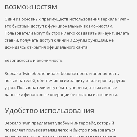
возможностям
Один из основных преимуществ использования зеркала 1win –
это быстрый доступ к функциональным возможностям.
Пользователи могут быстро и легко создавать аккаунт, делать
ставки, получать доступ к линии и другим функциям, не
дожидаясь открытия официального сайта.
Безопасность и анонимность
Зеркало 1win обеспечивает безопасность и анонимность
пользователей, обеспечивая им защиту от хакеров и других
угроз. Пользователи могут быть уверены, что их личные
данные и финансовые операции безопасны и анонимны.
Удобство использования
Зеркало 1win предлагает удобный интерфейс, который
позволяет пользователям легко и быстро пользоваться