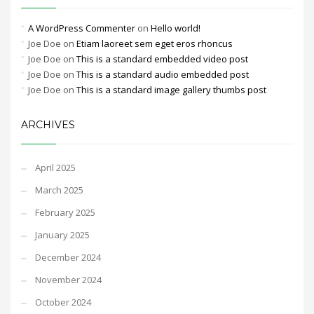
A WordPress Commenter
on
Hello world!
Joe Doe
on
Etiam laoreet sem eget eros rhoncus
Joe Doe
on
This is a standard embedded video post
Joe Doe
on
This is a standard audio embedded post
Joe Doe
on
This is a standard image gallery thumbs post
ARCHIVES
April 2025
March 2025
February 2025
January 2025
December 2024
November 2024
October 2024