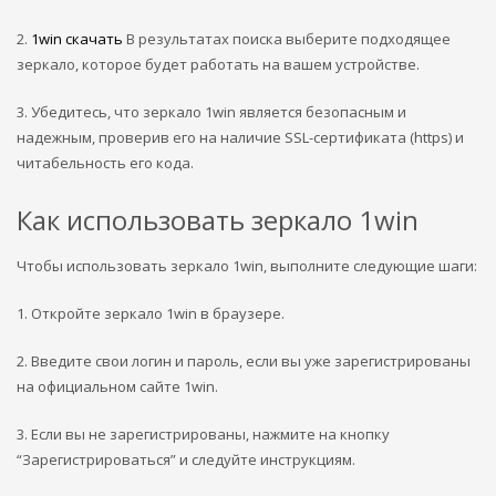
2.
1win скачать
В результатах поиска выберите подходящее
зеркало, которое будет работать на вашем устройстве.
3. Убедитесь, что зеркало 1win является безопасным и
надежным, проверив его на наличие SSL-сертификата (https) и
читабельность его кода.
Как использовать зеркало 1win
Чтобы использовать зеркало 1win, выполните следующие шаги:
1. Откройте зеркало 1win в браузере.
2. Введите свои логин и пароль, если вы уже зарегистрированы
на официальном сайте 1win.
3. Если вы не зарегистрированы, нажмите на кнопку
“Зарегистрироваться” и следуйте инструкциям.