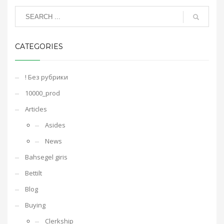
CATEGORIES
! Без рубрики
10000_prod
Articles
Asides
News
Bahsegel giris
Bettilt
Blog
Buying
Clerkship