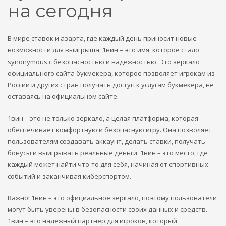
на сегодня
В мире ставок и азарта, где каждый день приносит новые
возможности для выигрыша, 1вин – это имя, которое стало
synonymous с безопасностью и надежностью. Это зеркало
официального сайта букмекера, которое позволяет игрокам из
России и других стран получать доступ к услугам букмекера, не
оставаясь на официальном сайте.
1вин – это не только зеркало, а целая платформа, которая
обеспечивает комфортную и безопасную игру. Она позволяет
пользователям создавать аккаунт, делать ставки, получать
бонусы и выигрывать реальные деньги. 1вин – это место, где
каждый может найти что-то для себя, начиная от спортивных
событий и заканчивая киберспортом.
Важно! 1вин – это официальное зеркало, поэтому пользователи
могут быть уверены в безопасности своих данных и средств.
1вин – это надежный партнер для игроков, который