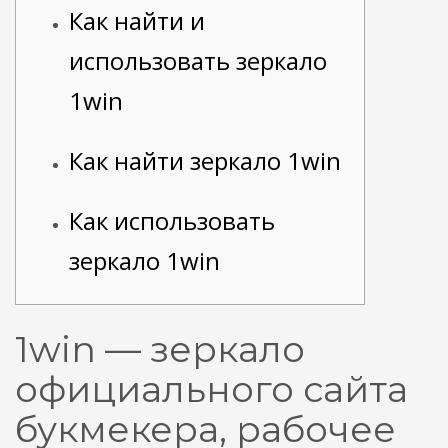
Как найти и
использовать зеркало
1win
Как найти зеркало 1win
Как использовать
зеркало 1win
1win — зеркало
официального сайта
букмекера, рабочее