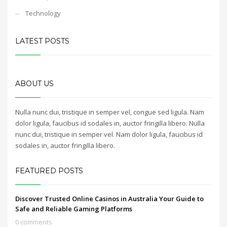
Technology
LATEST POSTS
ABOUT US
Nulla nunc dui, tristique in semper vel, congue sed ligula. Nam
dolor ligula, faucibus id sodales in, auctor fringilla libero. Nulla
nunc dui, tristique in semper vel. Nam dolor ligula, faucibus id
sodales in, auctor fringilla libero.
FEATURED POSTS
Discover Trusted Online Casinos in Australia Your Guide to
Safe and Reliable Gaming Platforms
0 comments