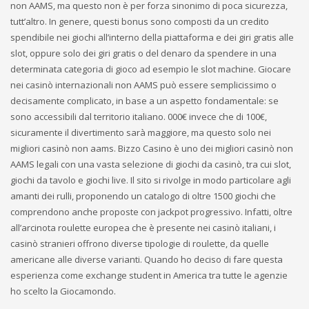
non AAMS, ma questo non è per forza sinonimo di poca sicurezza,
tutt’altro. In genere, questi bonus sono composti da un credito
spendibile nei giochi all’interno della piattaforma e dei giri gratis alle
slot, oppure solo dei giri gratis o del denaro da spendere in una
determinata categoria di gioco ad esempio le slot machine. Giocare
nei casinò internazionali non AAMS può essere semplicissimo o
decisamente complicato, in base a un aspetto fondamentale: se
sono accessibili dal territorio italiano. 000€ invece che di 100€,
sicuramente il divertimento sarà maggiore, ma questo solo nei
migliori casinò non aams. Bizzo Casino è uno dei migliori casinò non
AAMS legali con una vasta selezione di giochi da casinò, tra cui slot,
giochi da tavolo e giochi live. Il sito si rivolge in modo particolare agli
amanti dei rulli, proponendo un catalogo di oltre 1500 giochi che
comprendono anche proposte con jackpot progressivo. Infatti, oltre
all’arcinota roulette europea che è presente nei casinò italiani, i
casinò stranieri offrono diverse tipologie di roulette, da quelle
americane alle diverse varianti. Quando ho deciso di fare questa
esperienza come exchange student in America tra tutte le agenzie
ho scelto la Giocamondo.