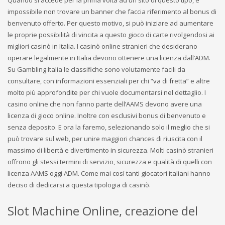
Quando si accede per la prima volta ad un sito di questo tipo, è
impossibile non trovare un banner che faccia riferimento al bonus di
benvenuto offerto. Per questo motivo, si può iniziare ad aumentare
le proprie possibilità di vincita a questo gioco di carte rivolgendosi ai
migliori casinò in Italia. I casinò online stranieri che desiderano
operare legalmente in Italia devono ottenere una licenza dall’ADM.
Su Gambling Italia le classifiche sono volutamente facili da
consultare, con informazioni essenziali per chi “va di fretta” e altre
molto più approfondite per chi vuole documentarsi nel dettaglio. I
casino online che non fanno parte dell’AAMS devono avere una
licenza di gioco online. Inoltre con esclusivi bonus di benvenuto e
senza deposito. E ora la faremo, selezionando solo il meglio che si
può trovare sul web, per unire maggiori chances di riuscita con il
massimo di libertà e divertimento in sicurezza. Molti casinò stranieri
offrono gli stessi termini di servizio, sicurezza e qualità di quelli con
licenza AAMS oggi ADM. Come mai così tanti giocatori italiani hanno
deciso di dedicarsi a questa tipologia di casinò.
Slot Machine Online, creazione del