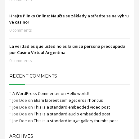
Hrajte Plinko Online: Naučte se základy a středte se na výhru
ve casino!
0 comments
La verdad es que usted no es la única persona preocupada
por Casino Virtual Argentina
0 comments
RECENT COMMENTS
A WordPress Commenter
on
Hello world!
Joe Doe
on
Etiam laoreet sem eget eros rhoncus
Joe Doe
on
This is a standard embedded video post
Joe Doe
on
This is a standard audio embedded post
Joe Doe
on
This is a standard image gallery thumbs post
ARCHIVES