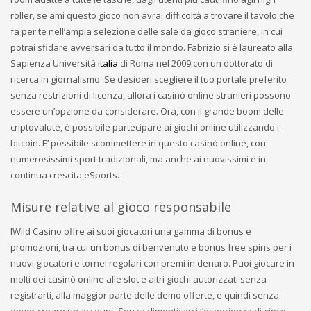
roller, se ami questo gioco non avrai difficoltà a trovare il tavolo che
fa per te nell’ampia selezione delle sale da gioco straniere, in cui
potrai sfidare avversari da tutto il mondo. Fabrizio si è laureato alla
Sapienza Università
italia
di Roma nel 2009 con un dottorato di
ricerca in giornalismo. Se desideri scegliere il tuo portale preferito
senza restrizioni di licenza, allora i casinò online stranieri possono
essere un’opzione da considerare. Ora, con il grande boom delle
criptovalute, è possibile partecipare ai giochi online utilizzando i
bitcoin. E’ possibile scommettere in questo casinò online, con
numerosissimi sport tradizionali, ma anche ai nuovissimi e in
continua crescita eSports.
Misure relative al gioco responsabile
IWild Casino offre ai suoi giocatori una gamma di bonus e
promozioni, tra cui un bonus di benvenuto e bonus free spins per i
nuovi giocatori e tornei regolari con premi in denaro. Puoi giocare in
molti dei casinò online alle slot e altri giochi autorizzati senza
registrarti, alla maggior parte delle demo offerte, e quindi senza