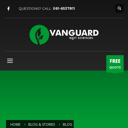
QUESTIONS? CALL:
061-6537811
FREE
QUOTE
HOME
BLOG & STORIES
BLOG