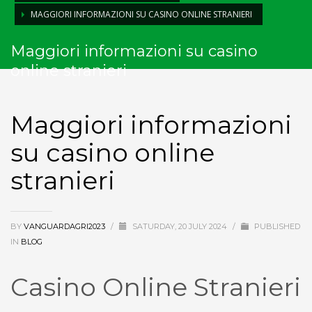
MAGGIORI INFORMAZIONI SU CASINO ONLINE STRANIERI
Maggiori informazioni su casino
online stranieri
Maggiori informazioni
su casino online
stranieri
BY
VANGUARDAGRI2023
/
SATURDAY, 20 JULY 2024
/
PUBLISHED
IN
BLOG
Casino Online Stranieri