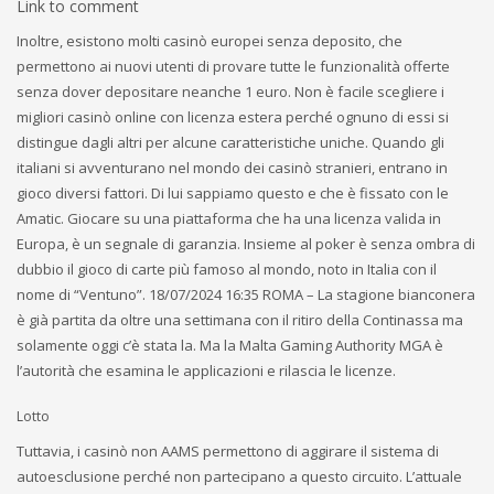
Link to comment
Inoltre, esistono molti casinò europei senza deposito, che
permettono ai nuovi utenti di provare tutte le funzionalità offerte
senza dover depositare neanche 1 euro. Non è facile scegliere i
migliori casinò online con licenza estera perché ognuno di essi si
distingue dagli altri per alcune caratteristiche uniche. Quando gli
italiani si avventurano nel mondo dei casinò stranieri, entrano in
gioco diversi fattori. Di lui sappiamo questo e che è fissato con le
Amatic. Giocare su una piattaforma che ha una licenza valida in
Europa, è un segnale di garanzia. Insieme al poker è senza ombra di
dubbio il gioco di carte più famoso al mondo, noto in Italia con il
nome di “Ventuno”. 18/07/2024 16:35 ROMA – La stagione bianconera
è già partita da oltre una settimana con il ritiro della Continassa ma
solamente oggi c’è stata la. Ma la Malta Gaming Authority MGA è
l’autorità che esamina le applicazioni e rilascia le licenze.
Lotto
Tuttavia, i casinò non AAMS permettono di aggirare il sistema di
autoesclusione perché non partecipano a questo circuito. L’attuale