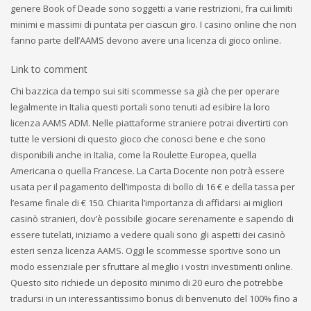
genere Book of Deade sono soggetti a varie restrizioni, fra cui limiti
minimi e massimi di puntata per ciascun giro. I casino online che non
fanno parte dell’AAMS devono avere una licenza di gioco online.
Link to comment
Chi bazzica da tempo sui siti scommesse sa già che per operare
legalmente in Italia questi portali sono tenuti ad esibire la loro
licenza AAMS ADM. Nelle piattaforme straniere potrai divertirti con
tutte le versioni di questo gioco che conosci bene e che sono
disponibili anche in Italia, come la Roulette Europea, quella
Americana o quella Francese. La Carta Docente non potrà essere
usata per il pagamento dell’imposta di bollo di 16 € e della tassa per
l’esame finale di € 150. Chiarita l’importanza di affidarsi ai migliori
casinò stranieri, dov’è possibile giocare serenamente e sapendo di
essere tutelati, iniziamo a vedere quali sono gli aspetti dei casinò
esteri senza licenza AAMS. Oggi le scommesse sportive sono un
modo essenziale per sfruttare al meglio i vostri investimenti online.
Questo sito richiede un deposito minimo di 20 euro che potrebbe
tradursi in un interessantissimo bonus di benvenuto del 100% fino a