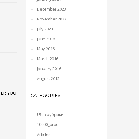
December 2023
November 2023
July 2023
June 2016
May 2016
March 2016
January 2016
August 2015
NER YOU
CATEGORIES
! Без рубрики
10000_prod
Articles