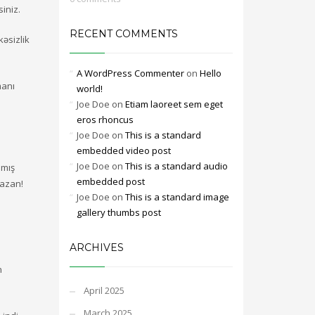
iniz.
RECENT COMMENTS
əsizlik
A WordPress Commenter
on
Hello
manı
world!
Joe Doe
on
Etiam laoreet sem eget
eros rhoncus
Joe Doe
on
This is a standard
embedded video post
Joe Doe
on
This is a standard audio
nmış
embedded post
qazan!
Joe Doe
on
This is a standard image
gallery thumbs post
ARCHIVES
n
April 2025
March 2025