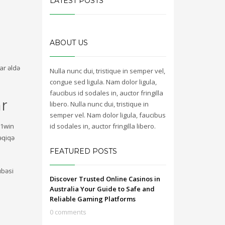
LATEST POSTS
ABOUT US
ar əldə
Nulla nunc dui, tristique in semper vel,
congue sed ligula. Nam dolor ligula,
faucibus id sodales in, auctor fringilla
r
libero. Nulla nunc dui, tristique in
semper vel. Nam dolor ligula, faucibus
id sodales in, auctor fringilla libero.
 1win
əqiqə
FEATURED POSTS
übəsi
Discover Trusted Online Casinos in
Australia Your Guide to Safe and
Reliable Gaming Platforms
0 comments