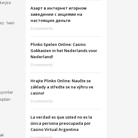
keçirə
Азарт в интернет игорном
заведении с акциями на
настоящие деньги
iz. 1win
0 comments
Plinko Spelen Online: Casino
Gokkasten in het Nederlands voor
Nederland!
0 comments
Hrajte Plinko Online: Naučte se
základy a středte se na výhru ve
osyonlar
casino!
duqdan
0 comments
La verdad es que usted no es la
única persona preocupada por
Casino Virtual Argentina
sək
0 comments