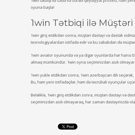
1win tətbiqi ilə sadə və sürətli qeydiyyat prosesi, həm yen
oyuna başla!
1win Tətbiqi ilə Müştər
1win giriş etdikdən sonra, müştəri dəstəyi və dəstək xidmə
texnologiyalardan istifadə edir və bu səbəbdən də müştəri
1win aviator oyununda və ya digər oyunlarda hər hansı bir
almaq mümkündür. 1win oyna seçiminizdən asılı olmayara
1win yukle etdikdən sonra, 1win azerbaycan dili seçərək, da
Bu, həm yeni istifadəçilər, həm də təcrübəli oyunçular üç
Beləliklə, 1win giriş etdikdən sonra, müştəri dəstəyi və d
seçiminizdən asılı olmayaraq, hər zaman dəstəyinizdə ola