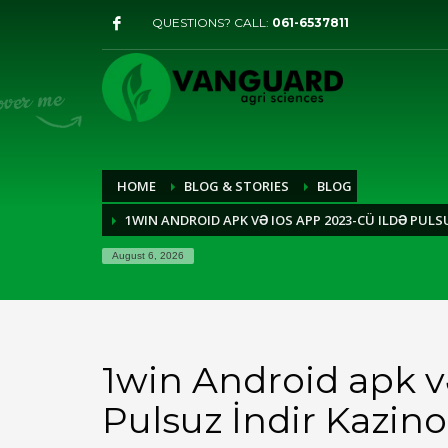
QUESTIONS? CALL:
061-6537811
HOME
BLOG & STORIES
BLOG
1WIN ANDROID APK VƏ IOS APP 2023-CÜ ILDƏ PULS
August 6, 2026
1win Android apk v
Pulsuz İndir Kazino