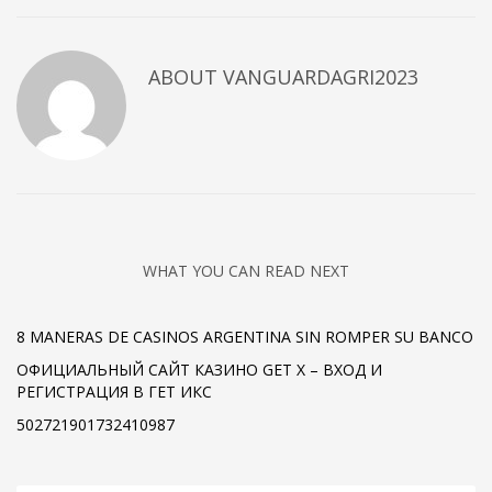
ABOUT
VANGUARDAGRI2023
WHAT YOU CAN READ NEXT
8 MANERAS DE CASINOS ARGENTINA SIN ROMPER SU BANCO
ОФИЦИАЛЬНЫЙ САЙТ КАЗИНО GET X – ВХОД И
РЕГИСТРАЦИЯ В ГЕТ ИКС
502721901732410987