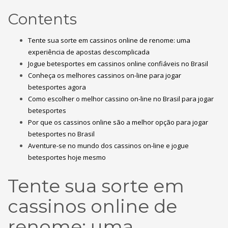
Contents
Tente sua sorte em cassinos online de renome: uma
experiência de apostas descomplicada
Jogue betesportes em cassinos online confiáveis no Brasil
Conheça os melhores cassinos on-line para jogar
betesportes agora
Como escolher o melhor cassino on-line no Brasil para jogar
betesportes
Por que os cassinos online são a melhor opção para jogar
betesportes no Brasil
Aventure-se no mundo dos cassinos on-line e jogue
betesportes hoje mesmo
Tente sua sorte em
cassinos online de
renome: uma