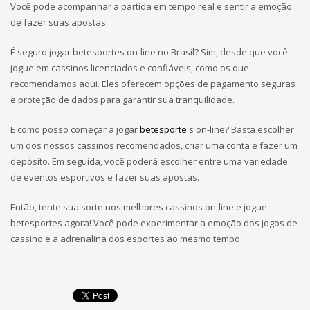
Você pode acompanhar a partida em tempo real e sentir a emoção
de fazer suas apostas.
É seguro jogar betesportes on-line no Brasil? Sim, desde que você
jogue em cassinos licenciados e confiáveis, como os que
recomendamos aqui. Eles oferecem opções de pagamento seguras
e proteção de dados para garantir sua tranquilidade.
E como posso começar a jogar
betesporte
s on-line? Basta escolher
um dos nossos cassinos recomendados, criar uma conta e fazer um
depósito. Em seguida, você poderá escolher entre uma variedade
de eventos esportivos e fazer suas apostas.
Então, tente sua sorte nos melhores cassinos on-line e jogue
betesportes agora! Você pode experimentar a emoção dos jogos de
cassino e a adrenalina dos esportes ao mesmo tempo.