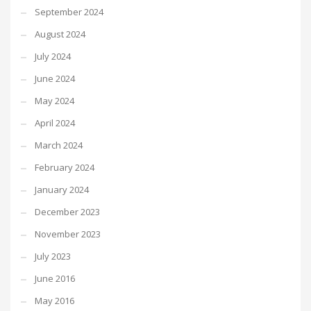
September 2024
August 2024
July 2024
June 2024
May 2024
April 2024
March 2024
February 2024
January 2024
December 2023
November 2023
July 2023
June 2016
May 2016