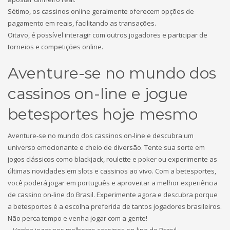
Sétimo, os cassinos online geralmente oferecem opções de
pagamento em reais, facilitando as transações.
Oitavo, é possível interagir com outros jogadores e participar de
torneios e competições online.
Aventure-se no mundo dos
cassinos on-line e jogue
betesportes hoje mesmo
Aventure-se no mundo dos cassinos on-line e descubra um
universo emocionante e cheio de diversão. Tente sua sorte em
jogos clássicos como blackjack, roulette e poker ou experimente as
últimas novidades em slots e cassinos ao vivo. Com a betesportes,
você poderá jogar em português e aproveitar a melhor experiência
de cassino on-line do Brasil. Experimente agora e descubra porque
a betesportes é a escolha preferida de tantos jogadores brasileiros.
Não perca tempo e venha jogar com a gente!