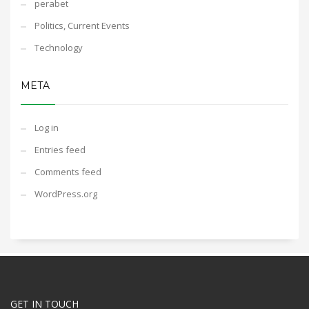
perabet
Politics, Current Events
Technology
META
Log in
Entries feed
Comments feed
WordPress.org
GET IN TOUCH