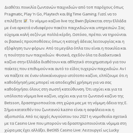
Διαθέτει ποικιλία ζωντανών παιχνιδιών από τοπ παρόχους όπως
Pragmatic, Play ‘n Go, Playtech και BIg Time Gaming. Γιατί να το
επιλέξετε
. Το νόμιμο καζίνο live της Bwin βρίσκεται στην Ελλάδα
με ένα αρκετά ενδιαφέρον πακέτο παιχνιδιών και υπηρεσιών. Σας
εύχομαι καλή σεζόν με πολλά κέρδη. Ωστόσο, πρέπει να τηρούνται
οι βασικές προϋποθέσεις όπως η κατοχή άδειας λειτουργίας και η
εξόφληση των φόρων. Από τα μεγάλα όπλα του είναι η ποικιλία και
η ποιότητα των παιχνιδιών. Φυσικά, σχεδόν όλα τα διαδικτυακά
καζίνο στην Ελλάδα διαθέτουν και αθλητικό στοιχηματισμό για του
παίκτες που επιθυμούν και αυτό το είδος τυχερών παιχνιδιών. Αν I
να παίξετε σε έναν ολοκαίνουργιο ιστότοπο καζίνο, ελπίζουμε ότι η
καθοδήγησή μας μπορεί να αποδειχθεί χρήσιμη για να σας
καθοδηγήσει όλους στη σωστή κατεύθυνση. Ότι ισχύει και για τα
υπόλοιπα νόμιμα live καζίνο, ισχύει και για το ζωντανό καζίνο της
Betsson, δραστηριοποιείται στη χώρα μας με τη νόμιμη άδεια της Ε.
Σήμα κατατεθέν του ζωντανού kazino είναι η ασφάλεια και η
αξιοπιστία. Από τις αρχές Αυγούστου του 2021 η νομοθεσία σχετικά
με τα Casino Live που μπορούν να δραστηριοποιούνται νόμιμα στη
χώρα μας έχει αλλάξει. Bet365 Casino Live: Λειτουργεί ως Lucky