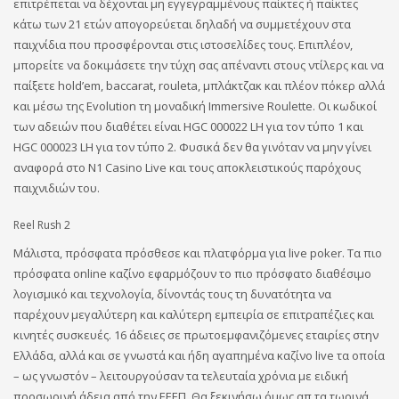
επιτρέπεται να δέχονται μη εγγεγραμμένους παίκτες ή παίκτες
κάτω των 21 ετών απογορεύεται δηλαδή να συμμετέχουν στα
παιχνίδια που προσφέρονται στις ιστοσελίδες τους. Επιπλέον,
μπορείτε να δοκιμάσετε την τύχη σας απέναντι στους ντίλερς και να
παίξετε hold’em, baccarat, rouleta, μπλάκτζακ και πλέον πόκερ αλλά
και μέσω της Evolution τη μοναδική Immersive Roulette. Οι κωδικοί
των αδειών που διαθέτει είναι HGC 000022 LH για τον τύπο 1 και
HGC 000023 LH για τον τύπο 2. Φυσικά δεν θα γινόταν να μην γίνει
αναφορά στο N1 Casino Live και τους αποκλειστικούς παρόχους
παιχνιδιών του.
Reel Rush 2
Μάλιστα, πρόσφατα πρόσθεσε και πλατφόρμα για live poker. Τα πιο
πρόσφατα online καζίνο εφαρμόζουν το πιο πρόσφατο διαθέσιμο
λογισμικό και τεχνολογία, δίνοντάς τους τη δυνατότητα να
παρέχουν μεγαλύτερη και καλύτερη εμπειρία σε επιτραπέζιες και
κινητές συσκευές. 16 άδειες σε πρωτοεμφανιζόμενες εταιρίες στην
Ελλάδα, αλλά και σε γνωστά και ήδη αγαπημένα καζίνο live τα οποία
– ως γνωστόν – λειτουργούσαν τα τελευταία χρόνια με ειδική
προσωρινή άδεια από την ΕΕΕΠ. Θα ξεκινήσω όμως απ τα τωρινά,