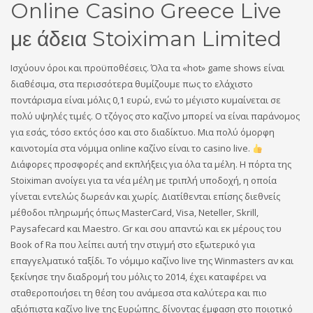
Online Casino Greece Live
με άδεια Stoiximan Limited
Ισχύουν όροι και προϋποθέσεις. Όλα τα «hot» game shows είναι
διαθέσιμα, στα περισσότερα θυμίζουμε πως το ελάχιστο
ποντάρισμα είναι μόλις 0,1 ευρώ, ενώ το μέγιστο κυμαίνεται σε
πολύ υψηλές τιμές. Ο τζόγος στο καζίνο μπορεί να είναι παράνομος
για εσάς, τόσο εκτός όσο και στο διαδίκτυο. Μια πολύ όμορφη
καινοτομία στα νόμιμα online καζίνο είναι το casino live.
Διάφορες προσφορές and εκπλήξεις για όλα τα μέλη. Η πόρτα της
Stoiximan ανοίγει για τα νέα μέλη με τριπλή υποδοχή, η οποία
γίνεται εντελώς δωρεάν και χωρίς. Διατίθενται επίσης διεθνείς
μέθοδοι πληρωμής όπως MasterCard, Visa, Neteller, Skrill,
Paysafecard και Maestro. Gr και σου απαντώ και εκ μέρους του
Book of Ra που λείπει αυτή την στιγμή στο εξωτερικό για
επαγγελματικό ταξίδι. Το νόμιμο καζίνο live της Winmasters αν και
ξεκίνησε την διαδρομή του μόλις το 2014, έχει καταφέρει να
σταθεροποιήσει τη θέση του ανάμεσα στα καλύτερα και πιο
αξιόπιστα καζίνο live της Ευρώπης, δίνοντας έμφαση στο ποιοτικό