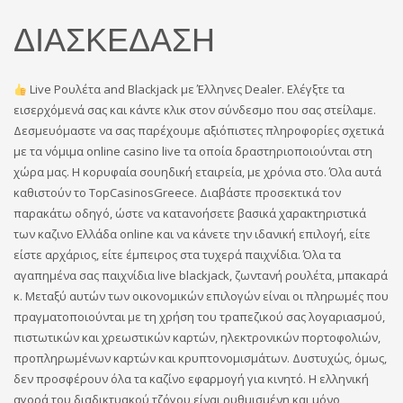
ΔΙΑΣΚΕΔΑΣΗ
Live Ρουλέτα and Blackjack με Έλληνες Dealer. Ελέγξτε τα
εισερχόμενά σας και κάντε κλικ στον σύνδεσμο που σας στείλαμε.
Δεσμευόμαστε να σας παρέχουμε αξιόπιστες πληροφορίες σχετικά
με τα νόμιμα online casino live τα οποία δραστηριοποιούνται στη
χώρα μας. Η κορυφαία σουηδική εταιρεία, με χρόνια στο. Όλα αυτά
καθιστούν το TopCasinosGreece. Διαβάστε προσεκτικά τον
παρακάτω οδηγό, ώστε να κατανοήσετε βασικά χαρακτηριστικά
των καζινο Ελλάδα online και να κάνετε την ιδανική επιλογή, είτε
είστε αρχάριος, είτε έμπειρος στα τυχερά παιχνίδια. Όλα τα
αγαπημένα σας παιχνίδια live blackjack, ζωντανή ρουλέτα, μπακαρά
κ. Μεταξύ αυτών των οικονομικών επιλογών είναι οι πληρωμές που
πραγματοποιούνται με τη χρήση του τραπεζικού σας λογαριασμού,
πιστωτικών και χρεωστικών καρτών, ηλεκτρονικών πορτοφολιών,
προπληρωμένων καρτών και κρυπτονομισμάτων. Δυστυχώς, όμως,
δεν προσφέρουν όλα τα καζίνο εφαρμογή για κινητό. Η ελληνική
αγορά του διαδικτυακού τζόγου είναι ρυθμισμένη και μόνο