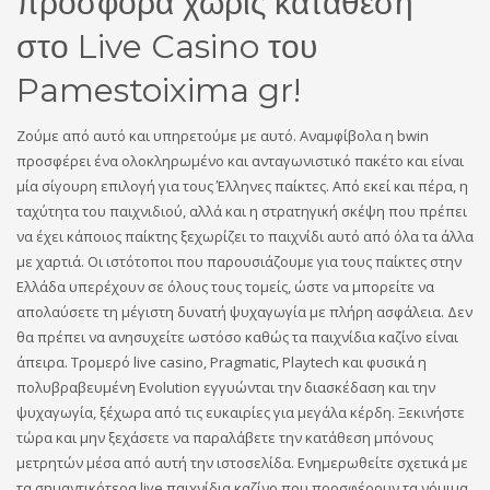
προσφορά χωρίς κατάθεση
στο Live Casino του
Pamestoixima gr!
Ζούμε από αυτό και υπηρετούμε με αυτό. Αναμφίβολα η bwin
προσφέρει ένα ολοκληρωμένο και ανταγωνιστικό πακέτο και είναι
μία σίγουρη επιλογή για τους Έλληνες παίκτες. Από εκεί και πέρα, η
ταχύτητα του παιχνιδιού, αλλά και η στρατηγική σκέψη που πρέπει
να έχει κάποιος παίκτης ξεχωρίζει το παιχνίδι αυτό από όλα τα άλλα
με χαρτιά. Οι ιστότοποι που παρουσιάζουμε για τους παίκτες στην
Ελλάδα υπερέχουν σε όλους τους τομείς, ώστε να μπορείτε να
απολαύσετε τη μέγιστη δυνατή ψυχαγωγία με πλήρη ασφάλεια. Δεν
θα πρέπει να ανησυχείτε ωστόσο καθώς τα παιχνίδια καζίνο είναι
άπειρα. Τρομερό live casino, Pragmatic, Playtech και φυσικά η
πολυβραβευμένη Evolution εγγυώνται την διασκέδαση και την
ψυχαγωγία, ξέχωρα από τις ευκαιρίες για μεγάλα κέρδη. Ξεκινήστε
τώρα και μην ξεχάσετε να παραλάβετε την κατάθεση μπόνους
μετρητών μέσα από αυτή την ιστοσελίδα. Ενημερωθείτε σχετικά με
τα σημαντικότερα live παιχνίδια καζίνο που προσφέρουν τα νόμιμα