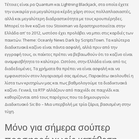
Τέτοιες είναι ρα Quantum και Lightning Blackjack, στα οποία έχετε
την ευκαιρία για μεγαλύτερα κέρδη χάρη στους πολλαπλασιαστές,
αλλά και μεγαλύτερη διαδραστικότητα με τους κρουπιέρηδες.
Μπορεί το live καζίνο του Stoiximan να δραστηριοποιείται στην
Ελλάδα απ’ το 2012, ωστόσο έχει προλάβει να μπει στις καρδιές των
παικτών. Theme: Oceanly News Dark by ScriptsTown. Τα καλύτερα
διαδικτυακά καζίνο είναι πάντα ασφαλή, αλλά πριν από την
εγγραφή τους, οι παίκτες πρέπει να βεβαιωθούν ότι το καζίνο είναι
αναμφισβήτητα το καλύτερο. Ωστόσο, στην Ελλάδα είναι από τις
διαδεδομένες. Τα χρήματα θα πρέπει να είναι ασφαλή και να
εμφανιστούν στον λογαριασμό σας αμέσως. Παρακάτω ακολουθεί η
λίστα των κριτηρίων μας και πως βαθμολογούμε τα διαδικτυακά
καζίνο. Γενικά, τα RTP αλλάζουν από παιχνίδι σε παιχνίδι και
καθορίζονται από τους παρόχους που τα δημιουργούν.
Διαδικτυακό Sic Bo – Μια υπερβολή με τρία ζάρια, βασισμένη στην
τύχη.
Μόνο για σήμερα σούπερ