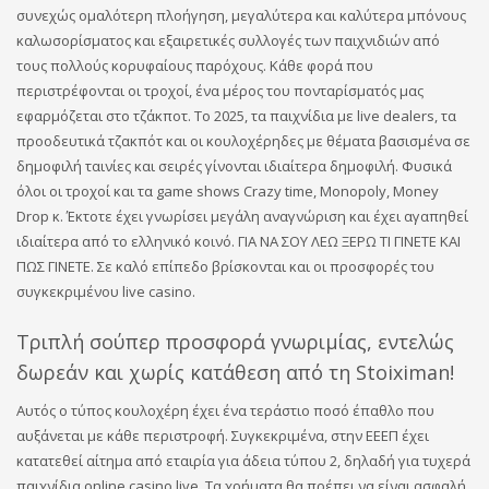
συνεχώς ομαλότερη πλοήγηση, μεγαλύτερα και καλύτερα μπόνους
καλωσορίσματος και εξαιρετικές συλλογές των παιχνιδιών από
τους πολλούς κορυφαίους παρόχους. Κάθε φορά που
περιστρέφονται οι τροχοί, ένα μέρος του πονταρίσματός μας
εφαρμόζεται στο τζάκποτ. Το 2025, τα παιχνίδια με live dealers, τα
προοδευτικά τζακπότ και οι κουλοχέρηδες με θέματα βασισμένα σε
δημοφιλή ταινίες και σειρές γίνονται ιδιαίτερα δημοφιλή. Φυσικά
όλοι οι τροχοί και τα game shows Crazy time, Monopoly, Money
Drop κ. Έκτοτε έχει γνωρίσει μεγάλη αναγνώριση και έχει αγαπηθεί
ιδιαίτερα από το ελληνικό κοινό. ΓΙΑ ΝΑ ΣΟΥ ΛΕΩ ΞΕΡΩ ΤΙ ΓΙΝΕΤΕ ΚΑΙ
ΠΩΣ ΓΙΝΕΤΕ. Σε καλό επίπεδο βρίσκονται και οι προσφορές του
συγκεκριμένου live casino.
Τριπλή σούπερ προσφορά γνωριμίας, εντελώς
δωρεάν και χωρίς κατάθεση από τη Stoiximan!
Αυτός ο τύπος κουλοχέρη έχει ένα τεράστιο ποσό έπαθλο που
αυξάνεται με κάθε περιστροφή. Συγκεκριμένα, στην ΕΕΕΠ έχει
κατατεθεί αίτημα από εταιρία για άδεια τύπου 2, δηλαδή για τυχερά
παιχνίδια online casino live. Τα χρήματα θα πρέπει να είναι ασφαλή