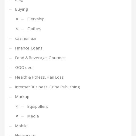
Buying
Clerkship
Clothes
casinomaxi
Finance, Loans
Food & Beverage, Gourmet
GOO dec
Health & Fitness, Hair Loss
Internet Business, Ezine Publishing
Markup
Equipollent
Media
Mobile
Networking