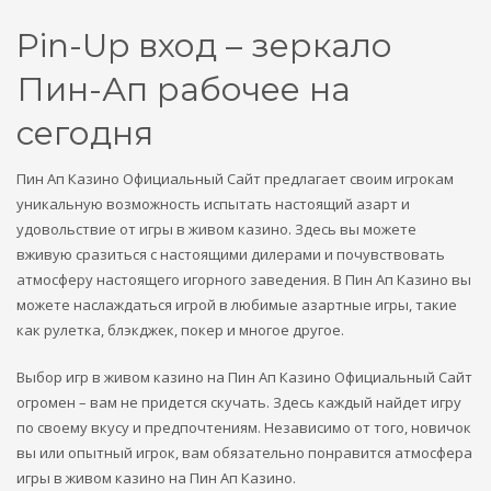
Pin-Up вход – зеркало
Пин-Ап рабочее на
сегодня
Пин Ап Казино Официальный Сайт предлагает своим игрокам
уникальную возможность испытать настоящий азарт и
удовольствие от игры в живом казино. Здесь вы можете
вживую сразиться с настоящими дилерами и почувствовать
атмосферу настоящего игорного заведения. В Пин Ап Казино вы
можете наслаждаться игрой в любимые азартные игры, такие
как рулетка, блэкджек, покер и многое другое.
Выбор игр в живом казино на Пин Ап Казино Официальный Сайт
огромен – вам не придется скучать. Здесь каждый найдет игру
по своему вкусу и предпочтениям. Независимо от того, новичок
вы или опытный игрок, вам обязательно понравится атмосфера
игры в живом казино на Пин Ап Казино.