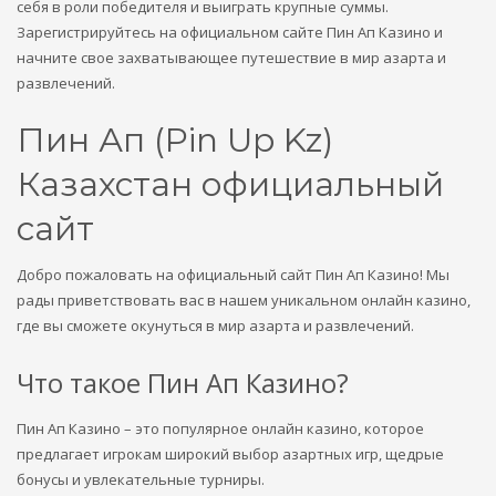
себя в роли победителя и выиграть крупные суммы.
Зарегистрируйтесь на официальном сайте Пин Ап Казино и
начните свое захватывающее путешествие в мир азарта и
развлечений.
Пин Ап (Pin Up Kz)
Казахстан официальный
сайт
Добро пожаловать на официальный сайт Пин Ап Казино! Мы
рады приветствовать вас в нашем уникальном онлайн казино,
где вы сможете окунуться в мир азарта и развлечений.
Что такое Пин Ап Казино?
Пин Ап Казино – это популярное онлайн казино, которое
предлагает игрокам широкий выбор азартных игр, щедрые
бонусы и увлекательные турниры.