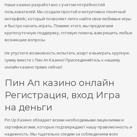
Наше казино разработано с учетом потребностей
пользователей. Мы создали простой и интуитивно понятный
интерфейс, который позволяет легко найти свои любимые игры
и быстро начать играть. Помимо этого, мы предлагаем
круглосуточную поддержку, готовую помочь вам решить любые
возникшие вопросы.
Не упустите возможность испытать азарт и выиграть крупную
сумму вместе с Пин Ап Казино! Присоединяйтесь к нашему
онлайн казино прямо сейчас!
Пин Ап казино онлайн
Регистрация, вход Игра
на деньги
Pin Up Казино обладает всеми необходимыми лицензиями и
сертификатами, которые подтверждают нашу правомочность и
надежность. Мы тщательно следим за соблюдением всех