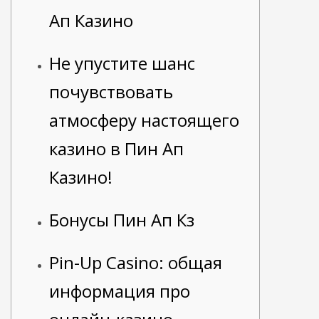
Ап Казино
Не упустите шанс
почувствовать
атмосферу настоящего
казино в Пин Ап
Казино!
Бонусы Пин Ап Кз
Pin-Up Casino: общая
информация про