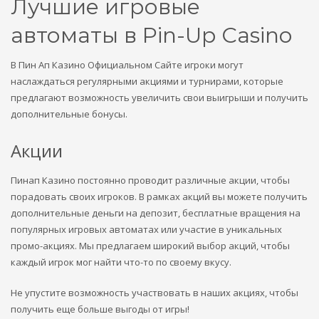
Лучшие игровые
автоматы в Pin-Up Casino
В Пин Ап Казино Официальном Сайте игроки могут
наслаждаться регулярными акциями и турнирами, которые
предлагают возможность увеличить свои выигрыши и получить
дополнительные бонусы.
Акции
Пинап Казино постоянно проводит различные акции, чтобы
порадовать своих игроков. В рамках акций вы можете получить
дополнительные деньги на депозит, бесплатные вращения на
популярных игровых автоматах или участие в уникальных
промо-акциях. Мы предлагаем широкий выбор акций, чтобы
каждый игрок мог найти что-то по своему вкусу.
Не упустите возможность участвовать в наших акциях, чтобы
получить еще больше выгоды от игры!