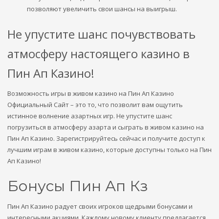
позволяют увеличить свои шансы на выигрыш.
Не упустите шанс почувствовать
атмосферу настоящего казино в
Пин Ап Казино!
Возможность игры в живом казино на Пин Ап Казино
Официальный Сайт – это то, что позволит вам ощутить
истинное волнение азартных игр. Не упустите шанс
погрузиться в атмосферу азарта и сыграть в живом казино на
Пин Ап Казино. Зарегистрируйтесь сейчас и получите доступ к
лучшим играм в живом казино, которые доступны только на Пин
Ап Казино!
Бонусы Пин Ап Кз
Пин Ап Казино радует своих игроков щедрыми бонусами и
интересными акциями. Каждому новому клиенту предлагается