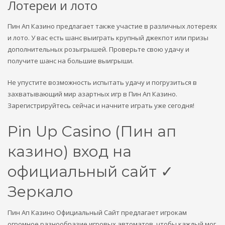
Лотереи и лото
Пин Ап Казино предлагает также участие в различных лотереях
и лото. У вас есть шанс выиграть крупный джекпот или призы
дополнительных розыгрышей. Проверьте свою удачу и
получите шанс на большие выигрыши.
Не упустите возможность испытать удачу и погрузиться в
захватывающий мир азартных игр в Пин Ап Казино.
Зарегистрируйтесь сейчас и начните играть уже сегодня!
Pin Up Casino (Пин ап
казино) вход на
официальный сайт ✓
Зеркало
Пин Ап Казино Официальный Сайт предлагает игрокам
огромное разнообразие игровых автоматов, чтобы каждый мог