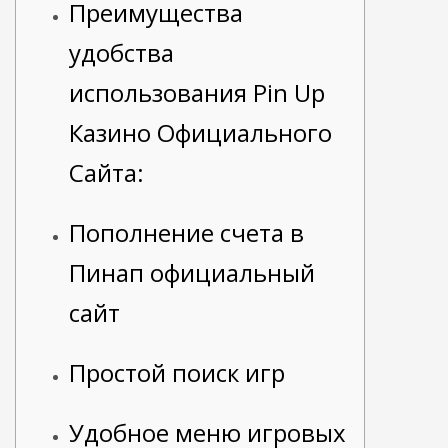
Преимущества
удобства
использования Pin Up
Казино Официального
Сайта:
Пополнение счета в
Пинап официальный
сайт
Простой поиск игр
Удобное меню игровых