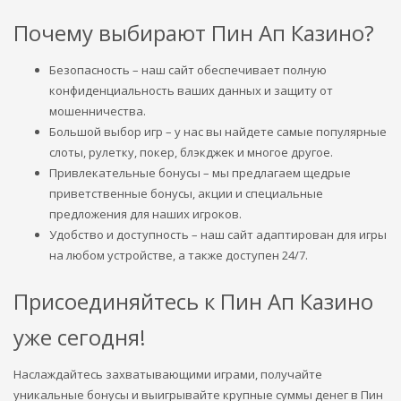
Почему выбирают Пин Ап Казино?
Безопасность – наш сайт обеспечивает полную
конфиденциальность ваших данных и защиту от
мошенничества.
Большой выбор игр – у нас вы найдете самые популярные
слоты, рулетку, покер, блэкджек и многое другое.
Привлекательные бонусы – мы предлагаем щедрые
приветственные бонусы, акции и специальные
предложения для наших игроков.
Удобство и доступность – наш сайт адаптирован для игры
на любом устройстве, а также доступен 24/7.
Присоединяйтесь к Пин Ап Казино
уже сегодня!
Наслаждайтесь захватывающими играми, получайте
уникальные бонусы и выигрывайте крупные суммы денег в Пин