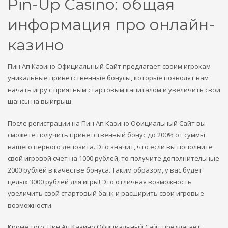
Pin-Up Casino: общая
информация про онлайн-
казино
Пин Ап Казино Официальный Сайт предлагает своим игрокам
уникальные приветственные бонусы, которые позволят вам
начать игру с приятным стартовым капиталом и увеличить свои
шансы на выигрыш.
После регистрации на Пин Ап Казино Официальный Сайт вы
сможете получить приветственный бонус до 200% от суммы
вашего первого депозита. Это значит, что если вы пополните
свой игровой счет на 1000 рублей, то получите дополнительные
2000 рублей в качестве бонуса. Таким образом, у вас будет
целых 3000 рублей для игры! Это отличная возможность
увеличить свой стартовый банк и расширить свои игровые
возможности.
Кроме того, Пин Ап Казино Официальный Сайт предлагает