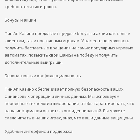
требовательных игроков.
Бонусы и акции
Пин Ап Казино предлагает щедрые бонусы и акции как новым
клиентам, так и постоянным игрокам. У вас есть возможность
получить бесплатные вращения на самых популярных игровых
автоматах, повысить свои шансы на победу и получить
дополнительные выигрыши.
Безопасность и конфиденциальность
Пин Ап Казино обеспечивает полную безопасность ваших
финансовых операций и личных данных. Мы используем
передовые технологии шифрования, чтобы гарантировать, что
ваша информация остается конфиденциальной. Вы можете
смело играть в наших играх, зная, что ваши данные защищены.
Удобный интерфейс и поддержка