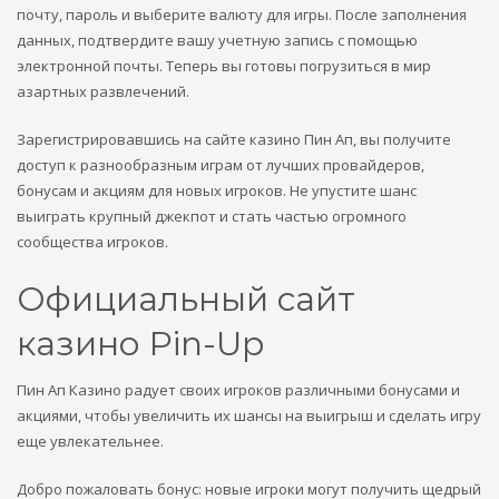
почту, пароль и выберите валюту для игры. После заполнения
данных, подтвердите вашу учетную запись с помощью
электронной почты. Теперь вы готовы погрузиться в мир
азартных развлечений.
Зарегистрировавшись на сайте казино Пин Ап, вы получите
доступ к разнообразным играм от лучших провайдеров,
бонусам и акциям для новых игроков. Не упустите шанс
выиграть крупный джекпот и стать частью огромного
сообщества игроков.
Официальный сайт
казино Pin-Up
Пин Ап Казино радует своих игроков различными бонусами и
акциями, чтобы увеличить их шансы на выигрыш и сделать игру
еще увлекательнее.
Добро пожаловать бонус: новые игроки могут получить щедрый