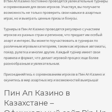
В Пин Ап Казино постоянно проводятся увлекательные турниры
и соревнования для своих игроков. Участвуя, вы получаете
возможность не только проверить свои навыки в азартных
играх, но и выиграть ценные призы и бонусы.
Турниры в Пин Ап Казино проводятся регулярно с участием
игроков из разных стран и регионов, что придает им особый
азарт и интерес. Вы можете поучаствовать в турнирах по
различным игровым категориям, таким как игровые автоматы,
покер, рулетка и многие другие. Каждый турнир имеет свои
правила и формат, что делает игровой процесс еще более
разнообразным и увлекательным.
Присоединяйтесь к соревнованиям игроков в Пин Ап Казино и
окунитесь в мир азартных игр и возможностей выигрыша!
Пин Ап Казино в
Казахстане –