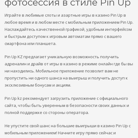
фотосессия в стиле Pin Up
Играйте в любимые слоты и азартные игры в казино Pin Up в
любое время и в любом месте с мобильным приложением Pin Up.
Наслаждайтесь качественной графикой, удобным интерфейсом
и быстрым доступом к игровым автоматам прямо с вашего
смартфона или планшета.
Pin Up KZ предлагает уникальную возможность получить
адреналин и драйв от игры в казино в режиме онлайн где бы вы
ни находились. Мобильное приложение позволит вам не
пропустить ни одного шанса на выигрыш и получить доступ к
эксклюзивным бонусам и акциям.
Pin Up kz рекомендует загрузить приложение с официального
сайта, чтобы быть уверенным в безопасности своих данных и
полной поддержке со стороны оператора.
Не упустите свой шанс на большие выигрыши в казино Pin Up с
мобильным приложением! Начните игру прямо сейчас и