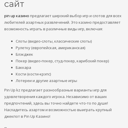
сайт
pin up казино
предлагает широкий выбор игр и слотов для всех
любителей азартных развлечений. Это казино предоставляет
возможность играть в различные виды игр, включая:
Слоты (видео-слоты, классические слоты)
Рулетку (европейская, американская)
Блэкджек
Покер (видео-покер, студ-покер, карибский покер)
Баккара
Кости (кости-крэпс)
Лотереи и другие азартные игры
Pin Up kz предлагает разнообразные варианты игр для
удовлетворения каждого игрока. Независимо от ваших
предпочтений, здесь вы точно найдете что-то по душе!
Насладитесь азартом и возможностью выиграть крупный
джекпот в Pin Up Казино!