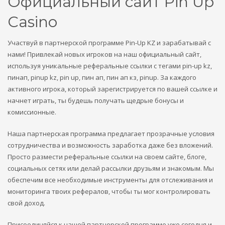
Официальный сайт Pin Up
Casino
Участвуй в партнерской программе Pin-Up KZ и зарабатывай с
нами! Привлекай новых игроков на наш официальный сайт,
используя уникальные реферальные ссылки с тегами pin-up kz,
пинап, pinup kz, pin up, пин ап, пин ап кз, pinup. За каждого
активного игрока, который зарегистрируется по вашей ссылке и
начнет играть, ты будешь получать щедрые бонусы и
комиссионные.
Наша партнерская программа предлагает прозрачные условия
сотрудничества и возможность заработка даже без вложений.
Просто размести реферальные ссылки на своем сайте, блоге,
социальных сетях или делай рассылки друзьям и знакомым. Мы
обеспечим все необходимые инструменты для отслеживания и
мониторинга твоих рефералов, чтобы ты мог контролировать
свой доход.
Присоединяйся к нашей партнерской программе уже сегодня и