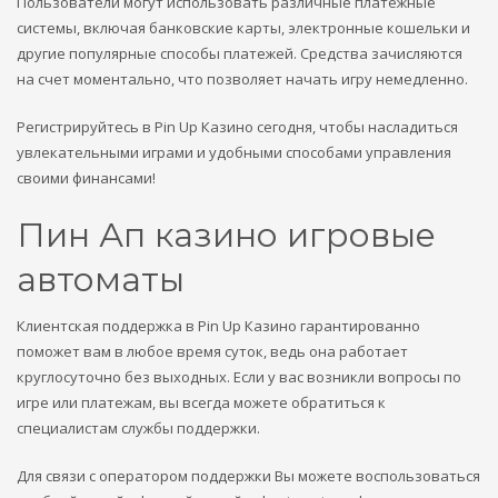
Пользователи могут использовать различные платежные
системы, включая банковские карты, электронные кошельки и
другие популярные способы платежей. Средства зачисляются
на счет моментально, что позволяет начать игру немедленно.
Регистрируйтесь в Pin Up Казино сегодня, чтобы насладиться
увлекательными играми и удобными способами управления
своими финансами!
Пин Ап казино игровые
автоматы
Клиентская поддержка в Pin Up Казино гарантированно
поможет вам в любое время суток, ведь она работает
круглосуточно без выходных. Если у вас возникли вопросы по
игре или платежам, вы всегда можете обратиться к
специалистам службы поддержки.
Для связи с оператором поддержки Вы можете воспользоваться