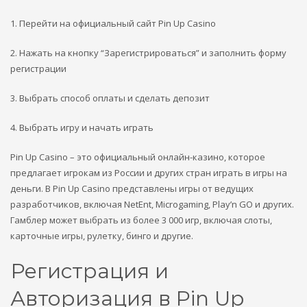
1. Перейти на официальный сайт Pin Up Casino
2. Нажать на кнопку “Зарегистрироваться” и заполнить форму
регистрации
3. Выбрать способ оплаты и сделать депозит
4. Выбрать игру и начать играть
Pin Up Casino – это официальный онлайн-казино, которое
предлагает игрокам из России и других стран играть в игры на
деньги. В Pin Up Casino представлены игры от ведущих
разработчиков, включая NetEnt, Microgaming, Play’n GO и других.
Гамблер может выбрать из более 3 000 игр, включая слоты,
карточные игры, рулетку, бинго и другие.
Регистрация и
Авторизация в Pin Up