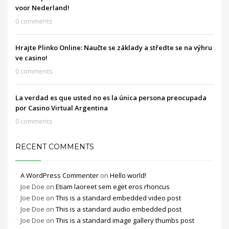
voor Nederland!
0 comments
Hrajte Plinko Online: Naučte se základy a středte se na výhru
ve casino!
0 comments
La verdad es que usted no es la única persona preocupada
por Casino Virtual Argentina
0 comments
RECENT COMMENTS
A WordPress Commenter
on
Hello world!
Joe Doe
on
Etiam laoreet sem eget eros rhoncus
Joe Doe
on
This is a standard embedded video post
Joe Doe
on
This is a standard audio embedded post
Joe Doe
on
This is a standard image gallery thumbs post