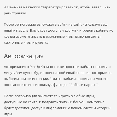
4. Нажмите на кнопку “Зарегистрироваться”, чтобы завершить
регистрацию.
После регистрации вы сможете войти на сайт, используя ваш
email и пароль. Вам будет доступен доступ к игровому кабинету,
где вы сможете играть в различные игры, включая слоты,
карточные игры и рулетку.
Авторизация
Авторизация в Pin Up Казино также проста и займет несколько
минут. Вам нужно будет ввести свой email и пароль, которые вы
выбрали при регистрации. Если вы забыли пароль, вы можете
восстановить его, используя функцию “Забыли пароль”.
После авторизации вы сможете играть в любые игры,
доступные на сайте, и получать призы и бонусы. Вам также
будет доступен доступ к информации о вашем счете и истории
игры.