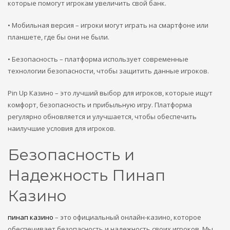
которые помогут игрокам увеличить свой банк.
• Мобильная версия – игроки могут играть на смартфоне или
планшете, где бы они не были.
• Безопасность – платформа использует современные
технологии безопасности, чтобы защитить данные игроков.
Pin Up Казино – это лучший выбор для игроков, которые ищут
комфорт, безопасность и прибыльную игру. Платформа
регулярно обновляется и улучшается, чтобы обеспечить
наилучшие условия для игроков.
Безопасность и
Надежность Пинап
Казино
пинап казино
– это официальный онлайн-казино, которое
обеспечивает безопасность и надежность своих игроков. Мы