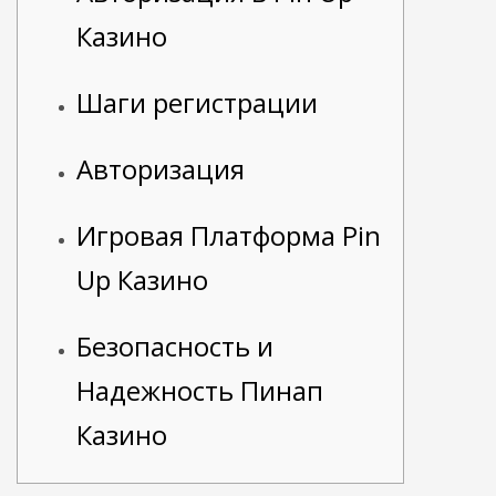
Казино
Шаги регистрации
Авторизация
Игровая Платформа Pin
Up Казино
Безопасность и
Надежность Пинап
Казино