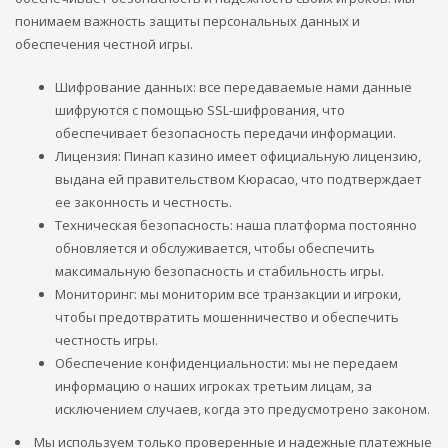
понимаем важность защиты персональных данных и
обеспечения честной игры.
Шифрование данных: все передаваемые нами данные
шифруются с помощью SSL-шифрования, что
обеспечивает безопасность передачи информации.
Лицензия: Пинап казино имеет официальную лицензию,
выдана ей правительством Кюрасао, что подтверждает
ее законность и честность.
Техническая безопасность: наша платформа постоянно
обновляется и обслуживается, чтобы обеспечить
максимальную безопасность и стабильность игры.
Мониторинг: мы мониторим все транзакции и игроки,
чтобы предотвратить мошенничество и обеспечить
честность игры.
Обеспечение конфиденциальности: мы не передаем
информацию о наших игроках третьим лицам, за
исключением случаев, когда это предусмотрено законом.
Мы используем только проверенные и надежные платежные