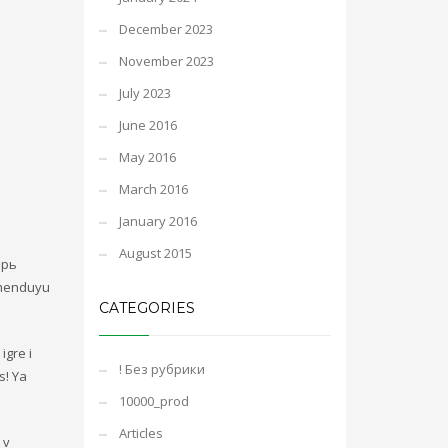
December 2023
November 2023
July 2023
в
June 2016
May 2016
March 2016
January 2016
August 2015
ерь
omenduyu
CATEGORIES
gre i
! Без рубрики
s! Ya
10000_prod
Articles
 v