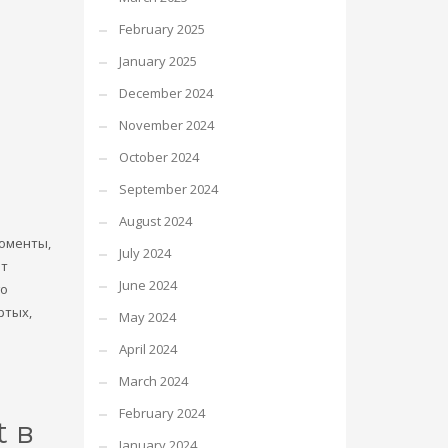
February 2025
January 2025
December 2024
а
November 2024
October 2024
September 2024
August 2024
моменты,
July 2024
ет
June 2024
го
ртых,
May 2024
April 2024
March 2024
February 2024
 в
January 2024