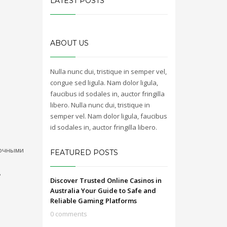
LATEST POSTS
ABOUT US
Nulla nunc dui, tristique in semper vel,
congue sed ligula. Nam dolor ligula,
faucibus id sodales in, auctor fringilla
libero. Nulla nunc dui, tristique in
semper vel. Nam dolor ligula, faucibus
id sodales in, auctor fringilla libero.
точными
FEATURED POSTS
ь
Discover Trusted Online Casinos in
Australia Your Guide to Safe and
Reliable Gaming Platforms
0 comments