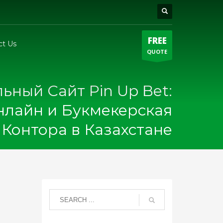
FREE
ct Us
QUOTE
ный Сайт Pin Up Bet:
нлайн и Букмекерская
Контора в Казахстане