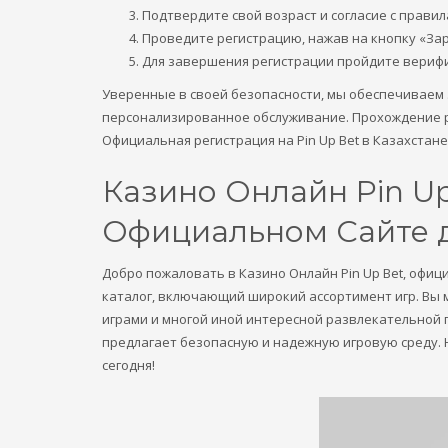
Подтвердите свой возраст и согласие с правил
Проведите регистрацию, нажав на кнопку «За
Для завершения регистрации пройдите верифи
Уверенные в своей безопасности, мы обеспечиваем
персонализированное обслуживание. Прохождение р
Официальная регистрация на Pin Up Bet в Казахстане
Казино Онлайн Pin Up
Официальном Сайте д
Добро пожаловать в Казино Онлайн Pin Up Bet, офи
каталог, включающий широкий ассортимент игр. Вы 
играми и многой иной интересной развлекательной п
предлагает безопасную и надежную игровую среду. 
сегодня!