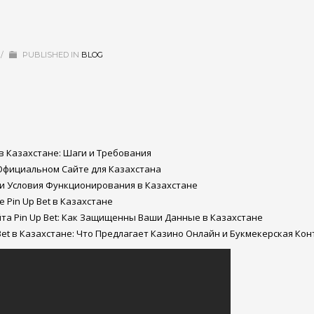
/
PUBLISHED IN
BLOG
 в Казахстане: Шаги и Требования
а Официальном Сайте для Казахстана
а и Условия Функционирования в Казахстане
Pin Up Bet в Казахстане
та Pin Up Bet: Как Защищенны Ваши Данные в Казахстане
Bet в Казахстане: Что Предлагает Казино Онлайн и Букмекерская Ко