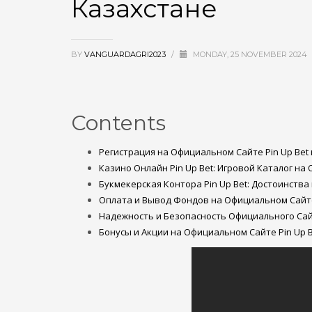
Казахстане
BY
VANGUARDAGRI2023
/
MONDAY, 25 NOVEMBER 2024
Contents
Регистрация на Официальном Сайте Pin Up Bet
Казино Онлайн Pin Up Bet: Игровой Каталог н
Букмекерская Контора Pin Up Bet: Достоинств
Оплата и Вывод Фондов на Официальном Сайте 
Надежность и Безопасность Официального Сай
Бонусы и Акции на Официальном Сайте Pin Up 