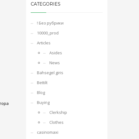
CATEGORIES
! Без рубрики
10000_prod
Articles
Asides
News
Bahsegel giris
Bettilt
Blog
Buying
нтора
Clerkship
Clothes
casinomaxi