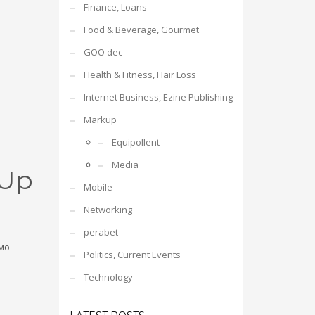
Finance, Loans
Food & Beverage, Gourmet
GOO dec
Health & Fitness, Hair Loss
Internet Business, Ezine Publishing
Markup
Equipollent
Media
 Up
Mobile
Networking
perabet
имо
Politics, Current Events
Technology