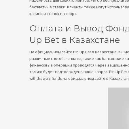
надежность для своих клиентов. Pin Up Bet предлага
бесплатные ставки. Клиенты также могут использова
казино и ставок на спорт.
Оплата и Вывод Фонд
Up Bet в Казахстане
На официальном сайте Pin Up Bet в Казахстане, вы м
различные способы оплаты, такие как банковские к
финансовые операции проводятся через защищенное 
только будет подтверждено ваше запрос. Pin Up Be
withdrawals funds на официальном сайте в Казахстан