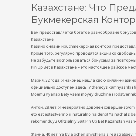
Казахстане: Что Пред
Букмекерская Контор
Вам предоставляется богатое разнообразие бонусов
Казахстане.
Казино онлайн иbuchmekерская контора предоставл
Кроме того, регулярно проводятся акции со свобо
Не забудьте воспользоваться бонусами за повторный
Pin Up Bet в Казахстане – это настоящее райское мес
Мария, 32 года: Я наконец нашла свою онлайн-казино
официально доступен здесь. У themoys kamnyashki i fine
Moemu Pyanap Bety vsem moyey druzhine i rodstvenni
Антон, 28 лет: Я невероятно доволен совершенstvom igr
eto est estestvenno iii naturalno naideno! Ya nachal s be
rekomenduyu Ofitsialniy Sait Pin Up Bet Kazahstan vas
Жанна, 40 лет: Ya byla ochen shyshlena s registratsiey i