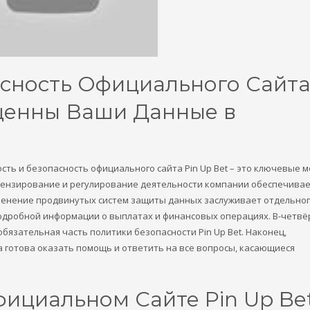
сность Официального Сайт
ищенны Ваши Данные в
ть и безопасность официального сайта Pin Up Bet – это ключевые 
ицензирование и регулирование деятельности компании обеспечива
менение продвинутых систем защиты данных заслуживает отдельно
подробной информации о выплатах и финансовых операциях. В-четвё
язательная часть политики безопасности Pin Up Bet. Наконец,
 готова оказать помощь и ответить на все вопросы, касающиеся
ициальном Сайте Pin Up Bet