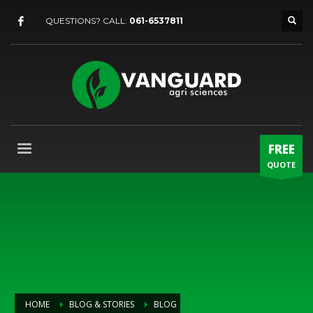
QUESTIONS? CALL:
061-6537811
FREE
QUOTE
HOME
BLOG & STORIES
BLOG