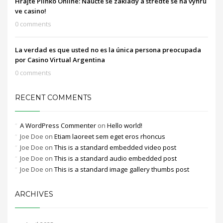
Hrajte Plinko Online: Naučte se základy a středte se na výhru
ve casino!
0 comments
La verdad es que usted no es la única persona preocupada
por Casino Virtual Argentina
0 comments
RECENT COMMENTS
A WordPress Commenter
on
Hello world!
Joe Doe
on
Etiam laoreet sem eget eros rhoncus
Joe Doe
on
This is a standard embedded video post
Joe Doe
on
This is a standard audio embedded post
Joe Doe
on
This is a standard image gallery thumbs post
ARCHIVES