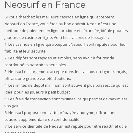
Neosurf en France
Si vous cherchez les meilleurs casinos en ligne qui acceptent
Neosurf en France, vous êtes au bon endroit. Neosurf est une
méthode de paiement en ligne pratique et sécurisée, idéale pour les
joueurs de casino en ligne. Voici huit raisons de l’essayer :
1. Les casinos en ligne qui acceptent Neosurf sont réputés pour leur
fiabilité et leur sécurité.
2. Les dépôts sont rapides et simples, sans avoir à fournir de
coordonnées bancaires sensibles.
3. Neosurf est largement accepté dans les casinos en ligne français,
offrant une grande variété d’options.
4. Les limites de dépôt minimum sont souvent plus basses, ce qui est
idéal pour les joueurs à petit budget.
5. Les frais de transaction sont minimes, ce qui permet de maximiser
vos gains.
6. Neosurf propose une carte prépayée anonyme, offrant une
couche supplémentaire de confidentialité.
7. Le service clientèle de Neosurf est réputé pour être réactif et utile