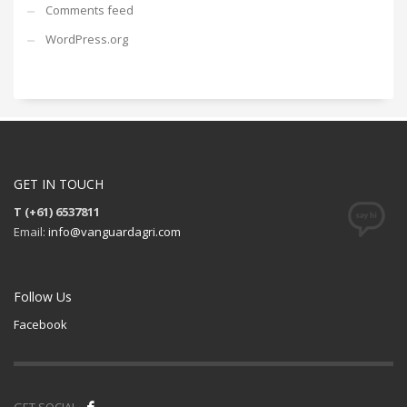
Comments feed
WordPress.org
GET IN TOUCH
T (+61) 6537811
Email:
info@vanguardagri.com
Follow Us
Facebook