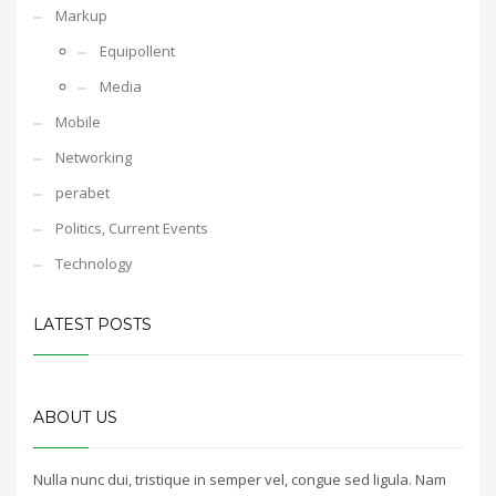
Markup
Equipollent
Media
Mobile
Networking
perabet
Politics, Current Events
Technology
LATEST POSTS
ABOUT US
Nulla nunc dui, tristique in semper vel, congue sed ligula. Nam