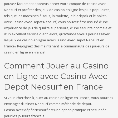
pouvez facilement approvisionner votre compte de casino avec
Neosurf et profiter des jeux de casino en ligne les plus populaires,
tels que les machines à sous, la roulette, le blackjack et le poker.
Avec Casino Avec Depot Neosurf, vous pouvez être assuré d’une
expérience de jeu de qualité supérieure, d’une sécurité optimale et
d’un excellent service client. Alors, qu’attendez-vous pour essayer
les jeux de casino en ligne avec Casino Avec Depot Neosurf en
France? Rejoignez dès maintenant la communauté des joueurs de
casino en ligne en France!
Comment Jouer au Casino
en Ligne avec Casino Avec
Depot Neosurf en France
Si vous cherchez à jouer au casino en ligne en France, vous pourriez
envisager d’utiliser Neosurf comme méthode de dépôt.
Casino avec dépôt Neosurf est une option pratique et sécurisée
pour les joueurs français.