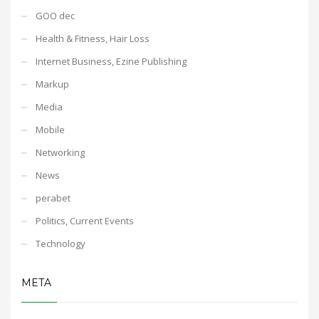
GOO dec
Health & Fitness, Hair Loss
Internet Business, Ezine Publishing
Markup
Media
Mobile
Networking
News
perabet
Politics, Current Events
Technology
META