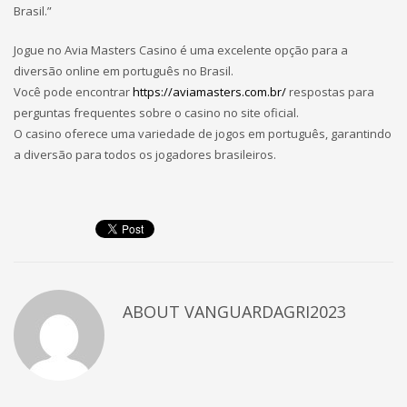
Brasil.”
Jogue no Avia Masters Casino é uma excelente opção para a
diversão online em português no Brasil.
Você pode encontrar
https://aviamasters.com.br/
respostas para
perguntas frequentes sobre o casino no site oficial.
O casino oferece uma variedade de jogos em português, garantindo
a diversão para todos os jogadores brasileiros.
ABOUT
VANGUARDAGRI2023