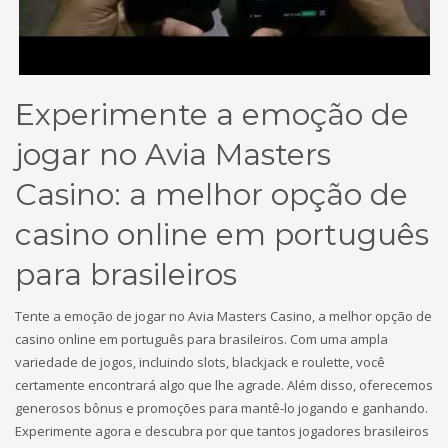
Experimente a emoção de
jogar no Avia Masters
Casino: a melhor opção de
casino online em português
para brasileiros
Tente a emoção de jogar no Avia Masters Casino, a melhor opção de
casino online em português para brasileiros. Com uma ampla
variedade de jogos, incluindo slots, blackjack e roulette, você
certamente encontrará algo que lhe agrade. Além disso, oferecemos
generosos bônus e promoções para mantê-lo jogando e ganhando.
Experimente agora e descubra por que tantos jogadores brasileiros