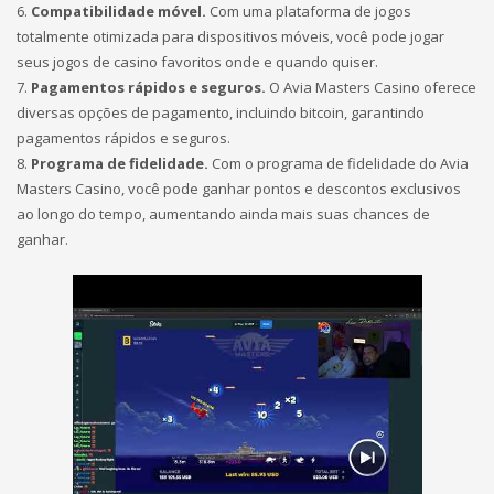
6.
Compatibilidade móvel.
Com uma plataforma de jogos
totalmente otimizada para dispositivos móveis, você pode jogar
seus jogos de casino favoritos onde e quando quiser.
7.
Pagamentos rápidos e seguros.
O Avia Masters Casino oferece
diversas opções de pagamento, incluindo bitcoin, garantindo
pagamentos rápidos e seguros.
8.
Programa de fidelidade.
Com o programa de fidelidade do Avia
Masters Casino, você pode ganhar pontos e descontos exclusivos
ao longo do tempo, aumentando ainda mais suas chances de
ganhar.