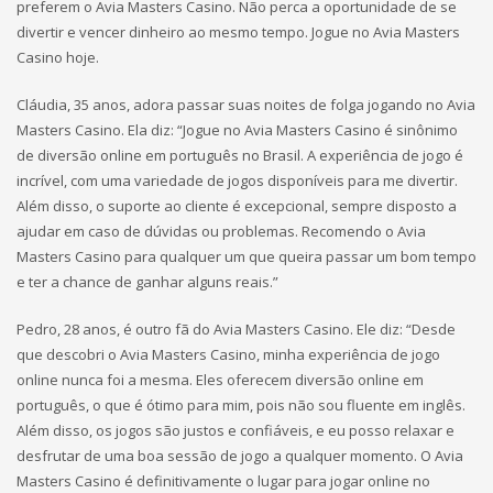
preferem o Avia Masters Casino. Não perca a oportunidade de se
divertir e vencer dinheiro ao mesmo tempo. Jogue no Avia Masters
Casino hoje.
Cláudia, 35 anos, adora passar suas noites de folga jogando no Avia
Masters Casino. Ela diz: “Jogue no Avia Masters Casino é sinônimo
de diversão online em português no Brasil. A experiência de jogo é
incrível, com uma variedade de jogos disponíveis para me divertir.
Além disso, o suporte ao cliente é excepcional, sempre disposto a
ajudar em caso de dúvidas ou problemas. Recomendo o Avia
Masters Casino para qualquer um que queira passar um bom tempo
e ter a chance de ganhar alguns reais.”
Pedro, 28 anos, é outro fã do Avia Masters Casino. Ele diz: “Desde
que descobri o Avia Masters Casino, minha experiência de jogo
online nunca foi a mesma. Eles oferecem diversão online em
português, o que é ótimo para mim, pois não sou fluente em inglês.
Além disso, os jogos são justos e confiáveis, e eu posso relaxar e
desfrutar de uma boa sessão de jogo a qualquer momento. O Avia
Masters Casino é definitivamente o lugar para jogar online no