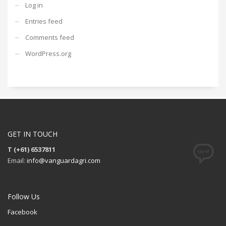
Log in
Entries feed
Comments feed
WordPress.org
GET IN TOUCH
T (+61) 6537811
Email:
info@vanguardagri.com
Follow Us
Facebook