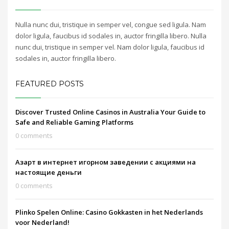
Nulla nunc dui, tristique in semper vel, congue sed ligula. Nam
dolor ligula, faucibus id sodales in, auctor fringilla libero. Nulla
nunc dui, tristique in semper vel. Nam dolor ligula, faucibus id
sodales in, auctor fringilla libero.
FEATURED POSTS
Discover Trusted Online Casinos in Australia Your Guide to
Safe and Reliable Gaming Platforms
0 comments
Азарт в интернет игорном заведении с акциями на
настоящие деньги
0 comments
Plinko Spelen Online: Casino Gokkasten in het Nederlands
voor Nederland!