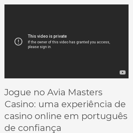
Jogue no Avia Masters
Casino: uma experiência de
casino online em português
de confiança