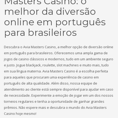
Masters Casino: o
melhor da diversão
online em português
para brasileiros
Descubra o Avia Masters Casino, a melhor opção de diversão online
em português para brasileiros. Oferecemos uma ampla gama de
jogos de casino clássicos e modernos, tudo em um ambiente seguro
e justo. Jogue blackjack, roulette, slot machines e muito mais, tudo
em sua língua materna. Avia Masters Casino é a escolha perfeita
para aqueles que procuram uma experiência de casino em
português de alta qualidade. Além disso, nossa equipe de
atendimento ao cliente está sempre disponível para ajudar em caso
de necessidade. Experimente a emoção de jogar em um dos nossos
torneios regulares e tenha a oportunidade de ganhar grandes
prêmios. Não espere mais e descubra o mundo do Avia Masters
Casino hoje mesmo!