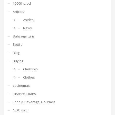
10000_prod
Articles
Asides
News
Bahsegel giris
Bettilt
Blog
Buying
Clerkship
Clothes
casinomaxi
Finance, Loans
Food & Beverage, Gourmet
GOO dec