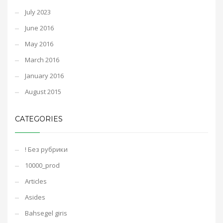
July 2023
June 2016
May 2016
March 2016
January 2016
August 2015
CATEGORIES
! Без рубрики
10000_prod
Articles
Asides
Bahsegel giris