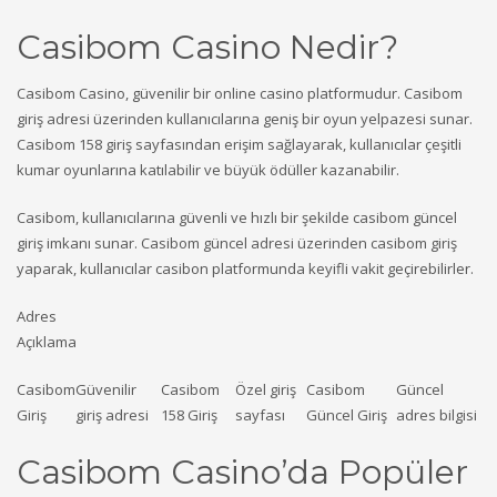
Casibom Casino Nedir?
Casibom Casino, güvenilir bir online casino platformudur. Casibom
giriş adresi üzerinden kullanıcılarına geniş bir oyun yelpazesi sunar.
Casibom 158 giriş sayfasından erişim sağlayarak, kullanıcılar çeşitli
kumar oyunlarına katılabilir ve büyük ödüller kazanabilir.
Casibom, kullanıcılarına güvenli ve hızlı bir şekilde casibom güncel
giriş imkanı sunar. Casibom güncel adresi üzerinden casibom giriş
yaparak, kullanıcılar casibon platformunda keyifli vakit geçirebilirler.
Adres
Açıklama
Casibom
Güvenilir
Casibom
Özel giriş
Casibom
Güncel
Giriş
giriş adresi
158 Giriş
sayfası
Güncel Giriş
adres bilgisi
Casibom Casino’da Popüler