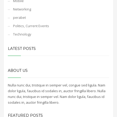
Mobile
Networking
perabet
Politics, Current Events
Technology
LATEST POSTS
ABOUT US
Nulla nunc dui, tristique in semper vel, congue sed ligula. Nam
dolor ligula, faucibus id sodales in, auctor fringilla libero. Nulla
nunc dui, tristique in semper vel. Nam dolor ligula, faucibus id
sodales in, auctor fringilla libero.
FEATURED POSTS