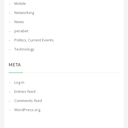
Mobile
Networking
News
perabet
Politics, Current Events
Technology
META
Log in
Entries feed
Comments feed
WordPress.org