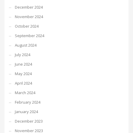
December 2024
November 2024
October 2024
September 2024
August 2024
July 2024
June 2024
May 2024
April 2024
March 2024
February 2024
January 2024
December 2023
November 2023