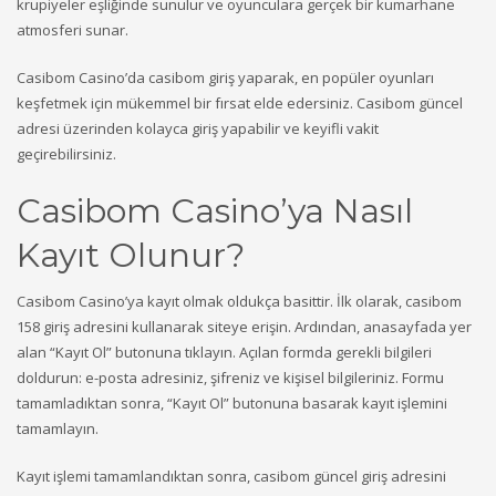
krupiyeler eşliğinde sunulur ve oyunculara gerçek bir kumarhane
atmosferi sunar.
Casibom Casino’da casibom giriş yaparak, en popüler oyunları
keşfetmek için mükemmel bir fırsat elde edersiniz. Casibom güncel
adresi üzerinden kolayca giriş yapabilir ve keyifli vakit
geçirebilirsiniz.
Casibom Casino’ya Nasıl
Kayıt Olunur?
Casibom Casino’ya kayıt olmak oldukça basittir. İlk olarak, casibom
158 giriş adresini kullanarak siteye erişin. Ardından, anasayfada yer
alan “Kayıt Ol” butonuna tıklayın. Açılan formda gerekli bilgileri
doldurun: e-posta adresiniz, şifreniz ve kişisel bilgileriniz. Formu
tamamladıktan sonra, “Kayıt Ol” butonuna basarak kayıt işlemini
tamamlayın.
Kayıt işlemi tamamlandıktan sonra, casibom güncel giriş adresini