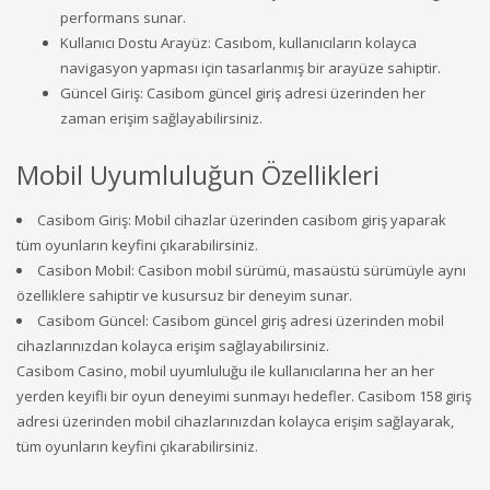
performans sunar.
Kullanıcı Dostu Arayüz: Casıbom, kullanıcıların kolayca
navigasyon yapması için tasarlanmış bir arayüze sahiptir.
Güncel Giriş: Casibom güncel giriş adresi üzerinden her
zaman erişim sağlayabilirsiniz.
Mobil Uyumluluğun Özellikleri
Casibom Giriş: Mobil cihazlar üzerinden casibom giriş yaparak
tüm oyunların keyfini çıkarabilirsiniz.
Casibon Mobil: Casibon mobil sürümü, masaüstü sürümüyle aynı
özelliklere sahiptir ve kusursuz bir deneyim sunar.
Casibom Güncel: Casibom güncel giriş adresi üzerinden mobil
cihazlarınızdan kolayca erişim sağlayabilirsiniz.
Casibom Casino, mobil uyumluluğu ile kullanıcılarına her an her
yerden keyifli bir oyun deneyimi sunmayı hedefler. Casibom 158 giriş
adresi üzerinden mobil cihazlarınızdan kolayca erişim sağlayarak,
tüm oyunların keyfini çıkarabilirsiniz.