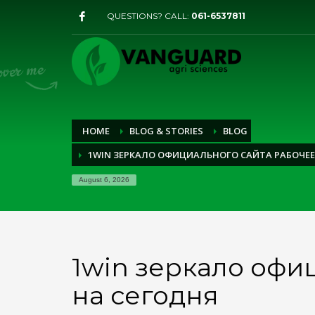
QUESTIONS? CALL:
061-6537811
HOME
BLOG & STORIES
BLOG
1WIN ЗЕРКАЛО ОФИЦИАЛЬНОГО САЙТА РАБОЧЕЕ
August 6, 2026
1win зеркало офи
на сегодня