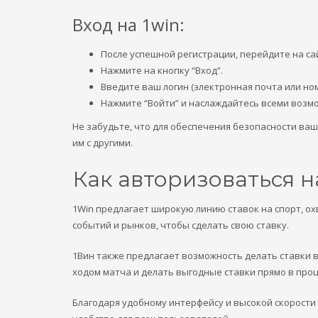
Вход на 1win:
После успешной регистрации, перейдите на са
Нажмите на кнопку “Вход”.
Введите ваш логин (электронная почта или ном
Нажмите “Войти” и наслаждайтесь всеми возмо
Не забудьте, что для обеспечения безопасности ва
им с другими.
Как авторизоваться на
1Win предлагает широкую линию ставок на спорт, 
событий и рынков, чтобы сделать свою ставку.
1Вин также предлагает возможность делать ставки в
ходом матча и делать выгодные ставки прямо в проц
Благодаря удобному интерфейсу и высокой скорости