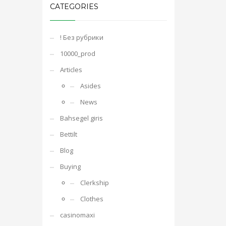
CATEGORIES
! Без рубрики
10000_prod
Articles
Asides
News
Bahsegel giris
Bettilt
Blog
Buying
Clerkship
Clothes
casinomaxi