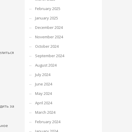
February 2025
January 2025
December 2024
November 2024
October 2024
елиться
September 2024
August 2024
July 2024
June 2024
а
May 2024
April 2024
дить за
March 2024
February 2024
ьное
January 2024