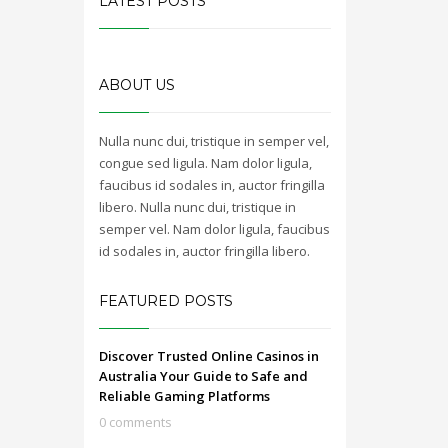
LATEST POSTS
ABOUT US
Nulla nunc dui, tristique in semper vel,
congue sed ligula. Nam dolor ligula,
faucibus id sodales in, auctor fringilla
libero. Nulla nunc dui, tristique in
semper vel. Nam dolor ligula, faucibus
id sodales in, auctor fringilla libero.
FEATURED POSTS
Discover Trusted Online Casinos in
Australia Your Guide to Safe and
Reliable Gaming Platforms
0 comments