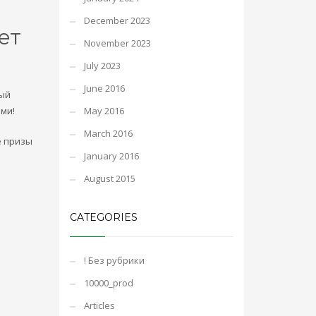
December 2023
ет
November 2023
July 2023
June 2016
рый
May 2016
ыми!
March 2016
е призы
January 2016
August 2015
CATEGORIES
! Без рубрики
10000_prod
Articles