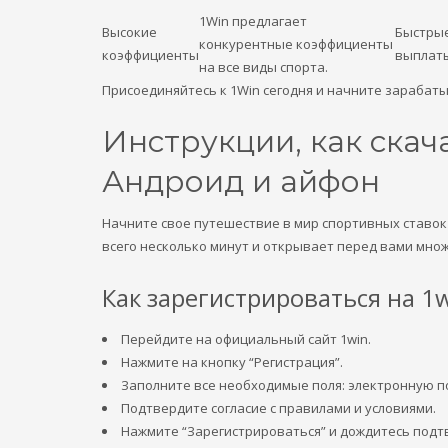
1Win предлагает
Высокие
Быстры
конкурентные коэффициенты
коэффициенты
выплат
на все виды спорта.
Присоединяйтесь к 1Win сегодня и начните зарабаты
Инструкции, как скач
Андроид и айфон
Начните свое путешествие в мир спортивных ставок 
всего несколько минут и открывает перед вами мно
Как зарегистрироваться на 1w
Перейдите на официальный сайт 1win.
Нажмите на кнопку “Регистрация”.
Заполните все необходимые поля: электронную по
Подтвердите согласие с правилами и условиями.
Нажмите “Зарегистрироваться” и дождитесь подт