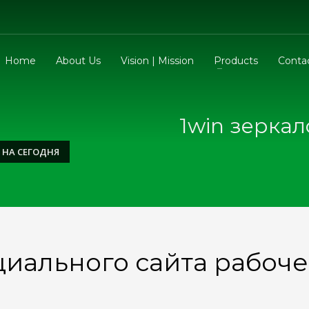
Home
About Us
Vision | Mission
Products
Conta
1win зерка
 НА СЕГОДНЯ
циального сайта рабоч