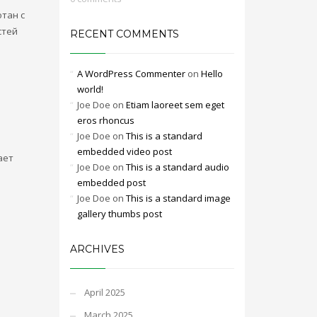
отан с
стей
RECENT COMMENTS
A WordPress Commenter
on
Hello
world!
Joe Doe
on
Etiam laoreet sem eget
eros rhoncus
Joe Doe
on
This is a standard
embedded video post
ает
Joe Doe
on
This is a standard audio
embedded post
Joe Doe
on
This is a standard image
gallery thumbs post
ARCHIVES
April 2025
March 2025