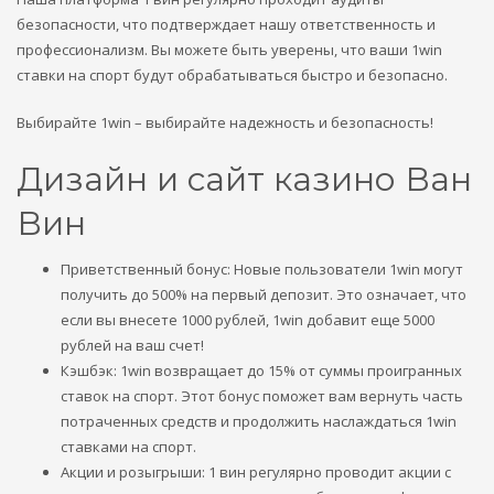
безопасности, что подтверждает нашу ответственность и
профессионализм. Вы можете быть уверены, что ваши 1win
ставки на спорт будут обрабатываться быстро и безопасно.
Выбирайте 1win – выбирайте надежность и безопасность!
Дизайн и сайт казино Ван
Вин
Приветственный бонус: Новые пользователи 1win могут
получить до 500% на первый депозит. Это означает, что
если вы внесете 1000 рублей, 1win добавит еще 5000
рублей на ваш счет!
Кэшбэк: 1win возвращает до 15% от суммы проигранных
ставок на спорт. Этот бонус поможет вам вернуть часть
потраченных средств и продолжить наслаждаться 1win
ставками на спорт.
Акции и розыгрыши: 1 вин регулярно проводит акции с