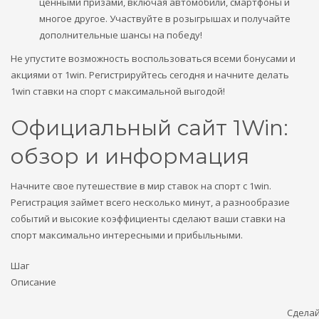
ценными призами, включая автомобили, смартфоны и
многое другое. Участвуйте в розыгрышах и получайте
дополнительные шансы на победу!
Не упустите возможность воспользоваться всеми бонусами и
акциями от 1win. Регистрируйтесь сегодня и начните делать
1win ставки на спорт с максимальной выгодой!
Официальный сайт 1Win:
обзор и информация
Начните свое путешествие в мир ставок на спорт с 1win.
Регистрация займет всего несколько минут, а разнообразие
событий и высокие коэффициенты сделают ваши ставки на
спорт максимально интересными и прибыльными.
Шаг
Описание
Сдела