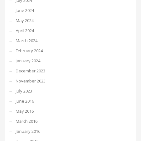
July 2024
June 2024
May 2024
April 2024
March 2024
February 2024
January 2024
December 2023
November 2023
July 2023
June 2016
May 2016
March 2016
January 2016