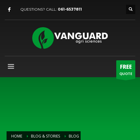
QUESTIONS? CALL:
061-6537811
FREE
QUOTE
HOME
BLOG & STORIES
BLOG