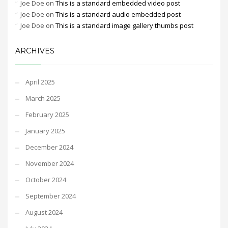
Joe Doe
on
This is a standard embedded video post
Joe Doe
on
This is a standard audio embedded post
Joe Doe
on
This is a standard image gallery thumbs post
ARCHIVES
April 2025
March 2025
February 2025
January 2025
December 2024
November 2024
October 2024
September 2024
August 2024