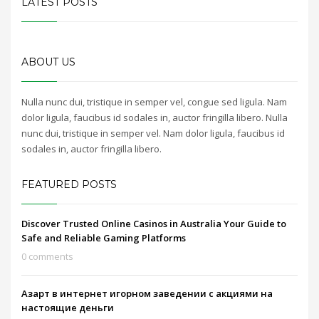
LATEST POSTS
ABOUT US
Nulla nunc dui, tristique in semper vel, congue sed ligula. Nam
dolor ligula, faucibus id sodales in, auctor fringilla libero. Nulla
nunc dui, tristique in semper vel. Nam dolor ligula, faucibus id
sodales in, auctor fringilla libero.
FEATURED POSTS
Discover Trusted Online Casinos in Australia Your Guide to
Safe and Reliable Gaming Platforms
0 comments
Азарт в интернет игорном заведении с акциями на
настоящие деньги