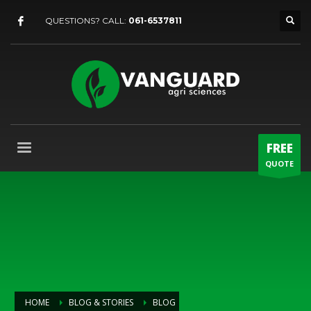
QUESTIONS? CALL:
061-6537811
FREE
QUOTE
HOME
BLOG & STORIES
BLOG