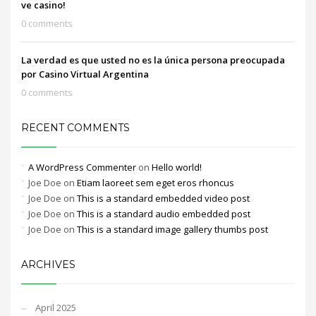
ve casino!
0 comments
La verdad es que usted no es la única persona preocupada
por Casino Virtual Argentina
0 comments
RECENT COMMENTS
A WordPress Commenter
on
Hello world!
Joe Doe
on
Etiam laoreet sem eget eros rhoncus
Joe Doe
on
This is a standard embedded video post
Joe Doe
on
This is a standard audio embedded post
Joe Doe
on
This is a standard image gallery thumbs post
ARCHIVES
April 2025