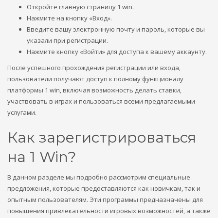
Откройте главную страницу 1 win.
Нажмите на кнопку «Вход».
Введите вашу электронную почту и пароль, которые вы
указали при регистрации.
Нажмите кнопку «Войти» для доступа к вашему аккаунту.
После успешного прохождения регистрации или входа,
пользователи получают доступ к полному функционалу
платформы 1 win, включая возможность делать ставки,
участвовать в играх и пользоваться всеми предлагаемыми
услугами.
Как зарегистрироваться
на 1 Win?
В данном разделе мы подробно рассмотрим специальные
предложения, которые предоставляются как новичкам, так и
опытным пользователям. Эти программы предназначены для
повышения привлекательности игровых возможностей, а также