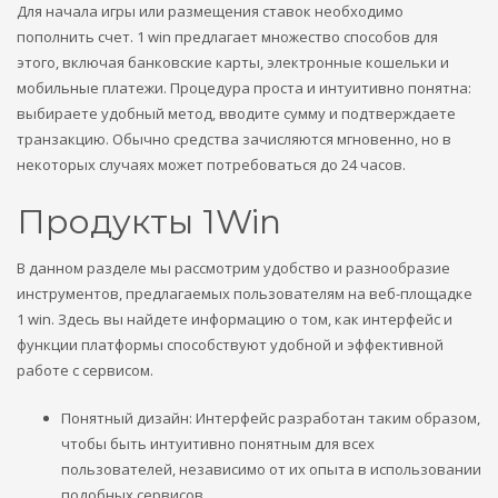
Для начала игры или размещения ставок необходимо
пополнить счет. 1 win предлагает множество способов для
этого, включая банковские карты, электронные кошельки и
мобильные платежи. Процедура проста и интуитивно понятна:
выбираете удобный метод, вводите сумму и подтверждаете
транзакцию. Обычно средства зачисляются мгновенно, но в
некоторых случаях может потребоваться до 24 часов.
Продукты 1Win
В данном разделе мы рассмотрим удобство и разнообразие
инструментов, предлагаемых пользователям на веб-площадке
1 win. Здесь вы найдете информацию о том, как интерфейс и
функции платформы способствуют удобной и эффективной
работе с сервисом.
Понятный дизайн: Интерфейс разработан таким образом,
чтобы быть интуитивно понятным для всех
пользователей, независимо от их опыта в использовании
подобных сервисов.