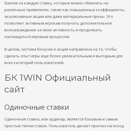
баллов за каждую ставку, которые можно обменять на
различные привилегии, такие как повышенные коэффициенты,
эксклюзивные акции или даже материальные призы. Это
позволяет активным игрокам получать дополнительное
вознаграждение за свою активность и продолжать
наслаждаться игровым процессом.
В целом, система бонусов и акций направлена на то, чтобы
сделать опыт игры еще более увлекательным и выгодным для
всех категорий пользователей.
БК 1WIN Официальный
сайт
Одиночные ставки
Одиночная ставка, или ординар, является базовым и самым
простым типом ставок. Пользователь делает прогноз на исход