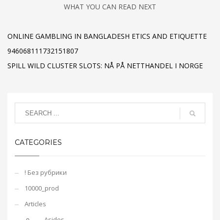
WHAT YOU CAN READ NEXT
ONLINE GAMBLING IN BANGLADESH ETICS AND ETIQUETTE
946068111732151807
SPILL WILD CLUSTER SLOTS: NÅ PÅ NETTHANDEL I NORGE
CATEGORIES
! Без рубрики
10000_prod
Articles
Asides