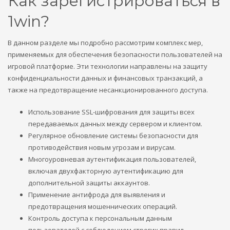
Как зарегистрироваться в
1win?
В данном разделе мы подробно рассмотрим комплекс мер,
применяемых для обеспечения безопасности пользователей на
игровой платформе. Эти технологии направлены на защиту
конфиденциальности данных и финансовых транзакций, а
также на предотвращение несанкционированного доступа.
Использование SSL-шифрования для защиты всех
передаваемых данных между сервером и клиентом.
Регулярное обновление системы безопасности для
противодействия новым угрозам и вирусам.
Многоуровневая аутентификация пользователей,
включая двухфакторную аутентификацию для
дополнительной защиты аккаунтов.
Применение антифрода для выявления и
предотвращения мошеннических операций.
Контроль доступа к персональным данным