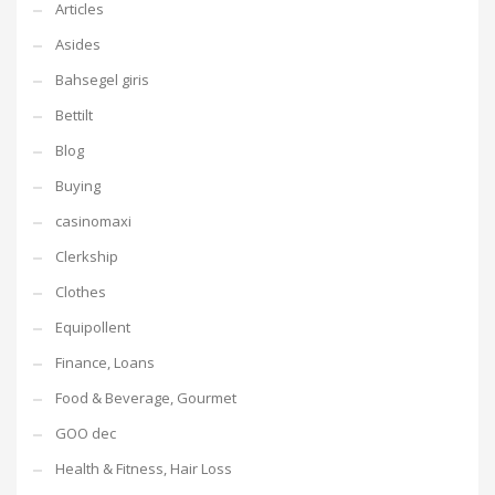
Articles
Asides
Bahsegel giris
Bettilt
Blog
Buying
casinomaxi
Clerkship
Clothes
Equipollent
Finance, Loans
Food & Beverage, Gourmet
GOO dec
Health & Fitness, Hair Loss