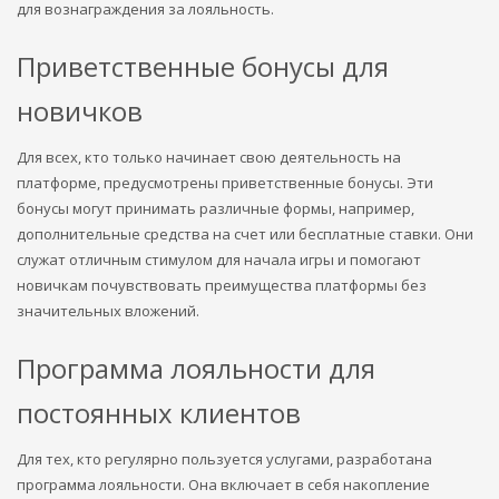
для вознаграждения за лояльность.
Приветственные бонусы для
новичков
Для всех, кто только начинает свою деятельность на
платформе, предусмотрены приветственные бонусы. Эти
бонусы могут принимать различные формы, например,
дополнительные средства на счет или бесплатные ставки. Они
служат отличным стимулом для начала игры и помогают
новичкам почувствовать преимущества платформы без
значительных вложений.
Программа лояльности для
постоянных клиентов
Для тех, кто регулярно пользуется услугами, разработана
программа лояльности. Она включает в себя накопление