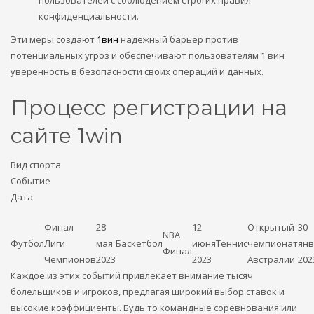
пользователей с соблюдением строгих правил
конфиденциальности.
Эти меры создают
1вин
надежный барьер против
потенциальных угроз и обеспечивают пользователям 1 вин
уверенность в безопасности своих операций и данных.
Процесс регистрации на
сайте 1win
Вид спорта
Событие
Дата
Финал
28
12
Открытый
30
NBA
Футбол
Лиги
мая
Баскетбол
июня
Теннис
чемпионат
янв
Финал
Чемпионов
2023
2023
Австралии
202
Каждое из этих событий привлекает внимание тысяч
болельщиков и игроков, предлагая широкий выбор ставок и
высокие коэффициенты. Будь то командные соревнования или