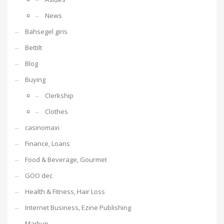
News
Bahsegel giris
Bettilt
Blog
Buying
Clerkship
Clothes
casinomaxi
Finance, Loans
Food & Beverage, Gourmet
GOO dec
Health & Fitness, Hair Loss
Internet Business, Ezine Publishing
Markup