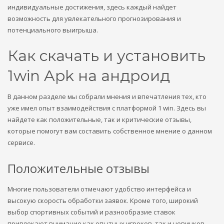
индивидуальные достижения, здесь каждый найдет
возможность для увлекательного прогнозирования и
потенциального выигрыша.
Как скачать и установить
1win Apk на андроид
В данном разделе мы собрали мнения и впечатления тех, кто
уже имел опыт взаимодействия с платформой 1 win. Здесь вы
найдете как положительные, так и критические отзывы,
которые помогут вам составить собственное мнение о данном
сервисе.
Положительные отзывы
Многие пользователи отмечают удобство интерфейса и
высокую скорость обработки заявок. Кроме того, широкий
выбор спортивных событий и разнообразие ставок
привлекают внимание как опытных игроков, так и новичков.