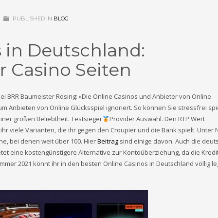
PUBLISHED IN
BLOG
 in Deutschland:
ür Casino Seiten
i BRR Baumeister Rosing: »Die Online Casinos und Anbieter von Online
Anbieten von Online Glücksspiel ignoriert. So können Sie stressfrei spi
iner großen Beliebtheit. Testsieger
Provider Auswahl. Den RTP Wert
hr viele Varianten, die ihr gegen den Croupier und die Bank spielt. Unter 
he, bei denen weit über 100. Hier
Beitrag
sind einige davon. Auch die deut
etet eine kostengünstigere Alternative zur Kontoüberziehung, da die Kredi
mmer 2021 könnt ihr in den besten Online Casinos in Deutschland völlig le