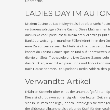
Oberfläche.
LADIES DAY IM AUTO
Mit dem Casino du Lac in Meyrin als Betreiber steht Pasi
vertrauenswürdigen Online Casino. Diese Maßnahmen hel
das Risiko von Spielsucht zu minimieren. Allerdings gi
Banküberweisung. In manchen Fällen könnt ihr in den On
eure Zahlungen setzen. Nachteile sind nicht zu verbuche
kannst du Casino Games spielen und auf Sport wetten, 
die vielen Slots, Tischspiele und Live Casino Games sehr
das Glück an, aber mit ein paar Tipps und Tricks kann 
nach Hause nehmen. Die Spielbank Berlin zählt zu den g
Verwandte Artikel
Erfahren Sie mehr über eines der unten aufgeführten Spi
Diese sind oft davon abhängig, ob in der letzten Zeit ein
sind in Deutschland legal, jedoch unterliegen sie streng
der Glücksspielbranche als treibende Kraft für den rasch